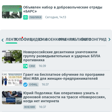
Объявлен набор в добровольческие отряды
«БАРС»
Сегодня, 14:13
ПАБЛИКИ
ЛЕНТА
ТОП
ОФИЦ.
ВИДЕО
СМИ
ВОЕНКОРЫ
МНЕНИЯ
ПАБЛИКИ
ФОТО
ЛОНГРИДЫ
Новороссийские десантники уничтожили
группу разведывательных и ударных БПЛА
противника
16:39
СМИ
Грант на бесплатное обучение по программе
Mini MBA для женщин-предпринимателей
16:37
ОФИЦ.
Юрий Подоляка: Как оперативно узнать о
дроновой опасности на трассе «Новороссия»,
когда нет интернета
16:37
МНЕНИЯ