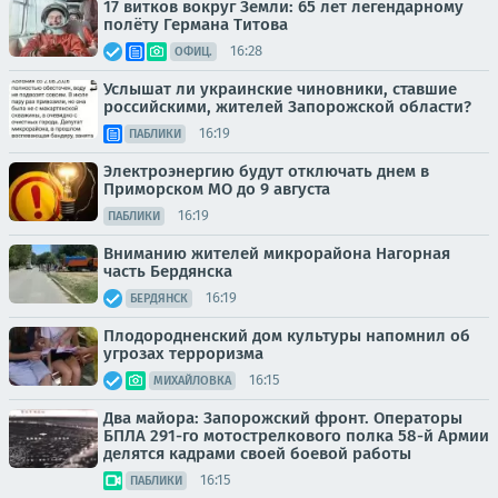
17 витков вокруг Земли: 65 лет легендарному
полёту Германа Титова
16:28
ОФИЦ.
Услышат ли украинские чиновники, ставшие
российскими, жителей Запорожской области?
16:19
ПАБЛИКИ
Электроэнергию будут отключать днем в
Приморском МО до 9 августа
16:19
ПАБЛИКИ
Вниманию жителей микрорайона Нагорная
часть Бердянска
16:19
БЕРДЯНСК
Плодородненский дом культуры напомнил об
угрозах терроризма
16:15
МИХАЙЛОВКА
Два майора: Запорожский фронт. Операторы
БПЛА 291-го мотострелкового полка 58-й Армии
делятся кадрами своей боевой работы
16:15
ПАБЛИКИ