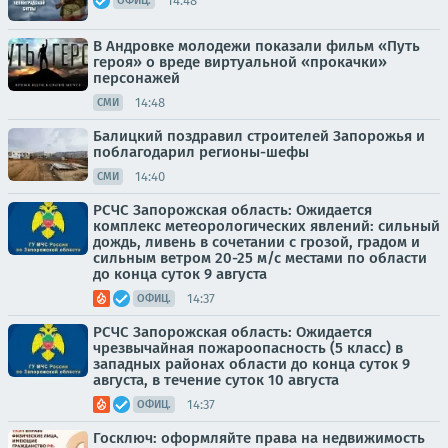
14:48
ОФИЦ.
В Андровке молодежи показали фильм «Путь
героя» о вреде виртуальной «прокачки»
персонажей
14:48
СМИ
Балицкий поздравил строителей Запорожья и
поблагодарил регионы-шефы
14:40
СМИ
РСЧС Запорожская область: Ожидается
комплекс метеорологических явлений: сильный
дождь, ливень в сочетании с грозой, градом и
сильным ветром 20-25 м/с местами по области
до конца суток 9 августа
14:37
ОФИЦ.
РСЧС Запорожская область: Ожидается
чрезвычайная пожароопасность (5 класс) в
западных районах области до конца суток 9
августа, в течение суток 10 августа
14:37
ОФИЦ.
Госключ: оформляйте права на недвижимость