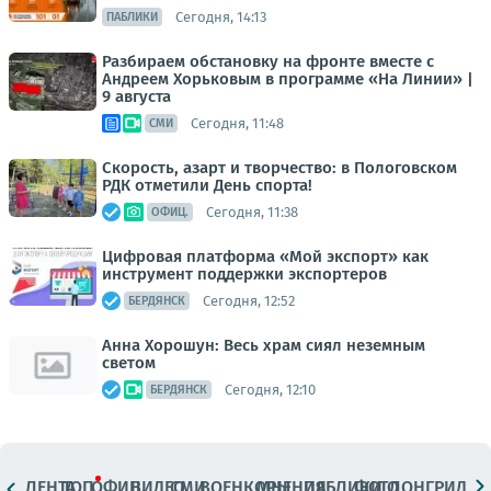
Сегодня, 14:13
ПАБЛИКИ
Разбираем обстановку на фронте вместе с
Андреем Хорьковым в программе «На Линии» |
9 августа
Сегодня, 11:48
СМИ
Скорость, азарт и творчество: в Пологовском
РДК отметили День спорта!
Сегодня, 11:38
ОФИЦ.
Цифровая платформа «Мой экспорт» как
инструмент поддержки экспортеров
Сегодня, 12:52
БЕРДЯНСК
Анна Хорошун: Весь храм сиял неземным
светом
Сегодня, 12:10
БЕРДЯНСК
ЛЕНТА
ТОП
ОФИЦ.
ВИДЕО
СМИ
ВОЕНКОРЫ
МНЕНИЯ
ПАБЛИКИ
ФОТО
ЛОНГРИДЫ