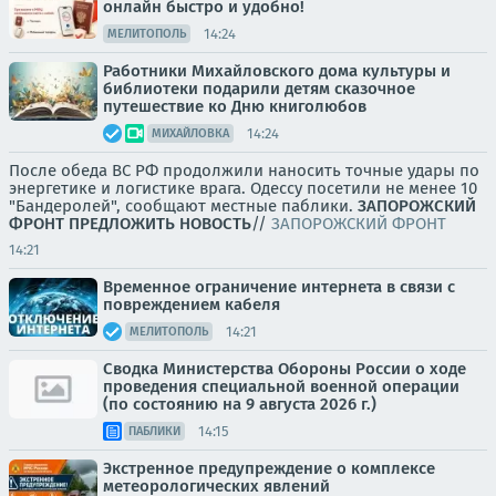
онлайн быстро и удобно!
14:24
МЕЛИТОПОЛЬ
Работники Михайловского дома культуры и
библиотеки подарили детям сказочное
путешествие ко Дню книголюбов
14:24
МИХАЙЛОВКА
После обеда ВС РФ продолжили наносить точные удары по
энергетике и логистике врага. Одессу посетили не менее 10
"Бандеролей", сообщают местные паблики.
ЗАПОРОЖСКИЙ
ФРОНТ
ПРЕДЛОЖИТЬ НОВОСТЬ
//
ЗАПОРОЖСКИЙ ФРОНТ
14:21
Временное ограничение интернета в связи с
повреждением кабеля
14:21
МЕЛИТОПОЛЬ
Сводка Министерства Обороны России о ходе
проведения специальной военной операции
(по состоянию на 9 августа 2026 г.)
14:15
ПАБЛИКИ
Экстренное предупреждение о комплексе
метеорологических явлений