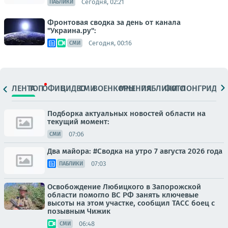
Сегодня, 02:21
ПАБЛИКИ
Фронтовая сводка за день от канала
"Украина.ру":
Сегодня, 00:16
СМИ
ЛЕНТА
ТОП
ОФИЦ.
ВИДЕО
СМИ
ВОЕНКОРЫ
МНЕНИЯ
ПАБЛИКИ
ФОТО
ЛОНГРИДЫ
Подборка актуальных новостей области на
текущий момент:
07:06
СМИ
Два майора: #Сводка на утро 7 августа 2026 года
07:03
ПАБЛИКИ
Освобождение Любицкого в Запорожской
области помогло ВС РФ занять ключевые
высоты на этом участке, сообщил ТАСС боец с
позывным Чижик
06:48
СМИ