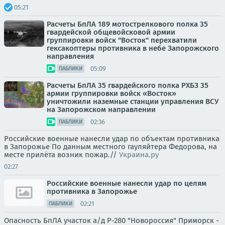
05:21
Расчеты БпЛА 189 мотострелкового полка 35
гвардейской общевойсковой армии
группировки войск "Восток" перехватили
гексакоптеры противника в небе Запорожского
направления
05:09
ПАБЛИКИ
Расчеты БпЛА 35 гвардейского полка РХБЗ 35
армии группировки войск «Восток»
уничтожили наземные станции управления ВСУ
на Запорожском направлении
02:36
ПАБЛИКИ
Российские военные нанесли удар по объектам противника
в Запорожье По данным местного гауляйтера Федорова, на
месте прилёта возник пожар.//
Украина.ру
02:27
Российские военные нанесли удар по целям
противника в Запорожье
02:21
ПАБЛИКИ
Опасность БпЛА участок а/д Р-280 "Новороссия" Приморск -