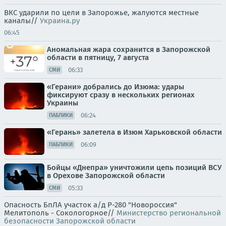
ВКС ударили по цели в Запорожье, жалуются местные
каналы//
Украина.ру
06:45
Аномальная жара сохранится в Запорожской
области в пятницу, 7 августа
06:33
СМИ
«Герани» добрались до Изюма: удары
фиксируют сразу в нескольких регионах
Украины
06:24
ПАБЛИКИ
«Герань» залетела в Изюм Харьковской области
06:09
ПАБЛИКИ
Бойцы «Днепра» уничтожили цепь позиций ВСУ
в Орехове Запорожской области
05:33
СМИ
Опасность БпЛА участок а/д Р-280 "Новороссия"
Мелитополь - Сокологорное//
Министерство региональной
безопасности Запорожской области