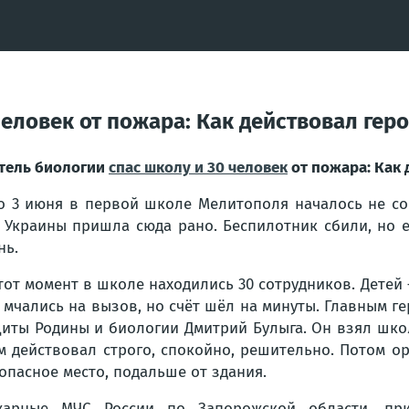
человек от пожара: Как действовал гер
тель биологии
спас школу и 30 человек
от пожара: Как 
о 3 июня в первой школе Мелитополя началось не со
 Украины пришла сюда рано. Беспилотник сбили, но 
нь.
тот момент в школе находились 30 сотрудников. Детей
 мчались на вызов, но счёт шёл на минуты. Главным ге
иты Родины и биологии Дмитрий Булыга. Он взял шко
м действовал строго, спокойно, решительно. Потом о
опасное место, подальше от здания.
жарные МЧС России по Запорожской области, при