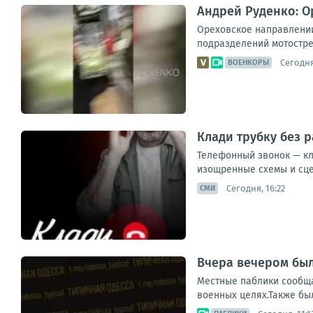
Андрей Руденко: 
Ореховское направлении
подразделений мотостре
Сегодня
ВОЕНКОРЫ
Клади трубку без 
Телефонный звонок — кл
изощренные схемы и сцен
Сегодня, 16:22
СМИ
Вчера вечером бы
Местные паблики сообща
военных целях.Также бы