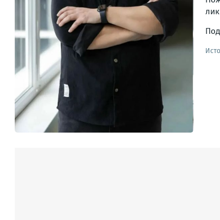
лик
Под
Ист