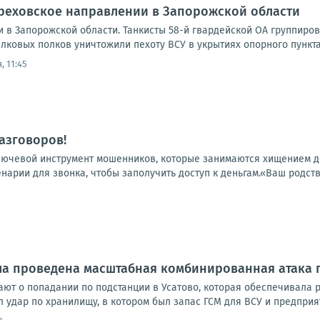
Ореховское направлении в Запорожской области
 в Запорожской области. Танкисты 58-й гвардейской ОА группиро
лковых полков уничтожили пехоту ВСУ в укрытиях опорного пункта
, 11:45
разговоров!
ючевой инструмент мошенников, которые занимаются хищением д
арии для звонка, чтобы заполучить доступ к деньгам.«Ваш родстве
ла проведена масштабная комбинированная атака 
ют о попадании по подстанции в Усатово, которая обеспечивала
л удар по хранилищу, в котором был запас ГСМ для ВСУ и предприя