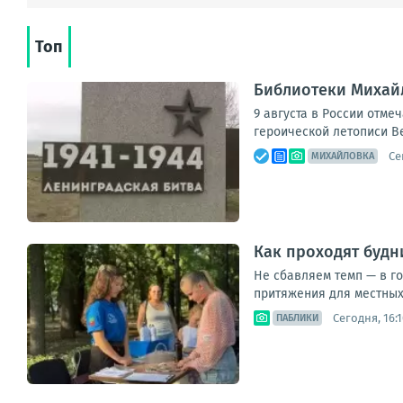
Топ
Библиотеки Михай
9 августа в России отме
героической летописи В
Се
МИХАЙЛОВКА
Как проходят будн
Не сбавляем темп — в г
притяжения для местных 
Сегодня, 16:1
ПАБЛИКИ