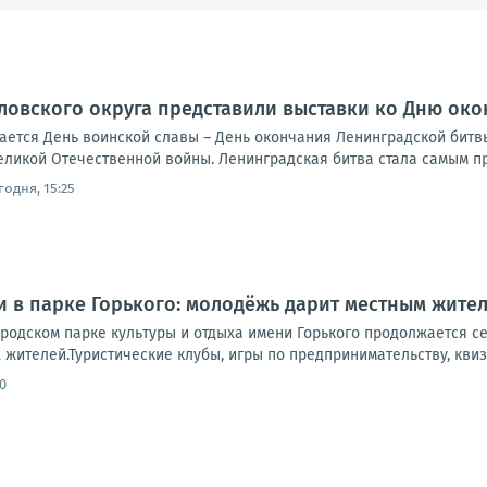
ловского округа представили выставки ко Дню ок
чается День воинской славы – День окончания Ленинградской битвы 
еликой Отечественной войны. Ленинградская битва стала самым п
годня, 15:25
и в парке Горького: молодёжь дарит местным жите
ородском парке культуры и отдыха имени Горького продолжается с
жителей.Туристические клубы, игры по предпринимательству, квизы
0