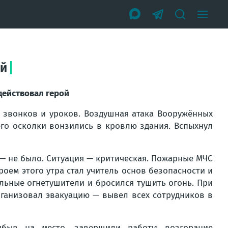
ой
действовал герой
 звонков и уроков. Воздушная атака Вооружённых
его осколки вонзились в кровлю здания. Вспыхнул
 — не было. Ситуация — критическая. Пожарные МЧС
роем этого утра стал учитель основ безопасности и
льные огнетушители и бросился тушить огонь. При
рганизовал эвакуацию — вывел всех сотрудников в
быв на место, завершили работу: возгорание