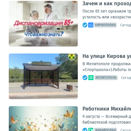
Зачем и как прохо
После 65 лет организм 
усталость или «возрастн
Сегодн
КИРИЛЛОВКА
На улице Кирова у
В Мелитополе продолжае
«Спортшкола»).Работы п
Сегод
МЕЛИТОПОЛЬ
Работники Михайло
9 августа — Всемирный 
библиотекой подготовили
Сегод
МИХАЙЛОВКА