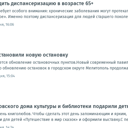
дить диспансеризацию в возрасте 65+
требует особого внимания: хронические заболевания могут протек
ое». Именно поэтому диспансеризация для людей старшего поколен
я, 16:06
становили новую остановку
тся обновление остановочных пунктов.Новый современный павильо
о обновлению остановок в городском округе Мелитополь продолжа
ня, 15:04
вского дома культуры и библиотеки подарили дет
день книголюбов. Чтобы сделать этот день запоминающим и ярким,
 для детей «Путешествие в мир сказок» и оформили выставку.С пер
ня, 14:24