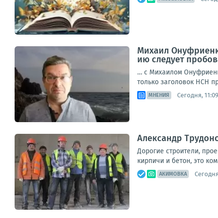
Михаил Онуфриенко
ию следует пробов
… с Михаилом Онуфриенк
только заголовок НСН пр
Сегодня, 11:0
МНЕНИЯ
Александр Трудоно
Дорогие строители, про
кирпичи и бетон, это ко
Сегодня,
АКИМОВКА