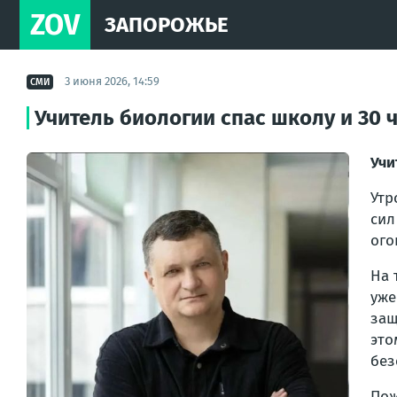
ZOV
ЗАПОРОЖЬЕ
3 июня 2026, 14:59
СМИ
Учитель биологии спас школу и 30 
Учи
Утр
сил
ого
На 
уже
защ
это
без
По