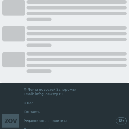
© Лента новостей Запорожья
Email:
info@newszp.ru
О нас
Контакты
ZOV
18+
Редакционная политика