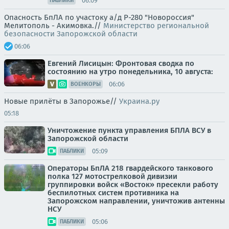
06:09
ПАБЛИКИ
Опасность БпЛА по участоку а/д Р-280 "Новороссия"
Мелитополь - Акимовка.//
Министерство региональной
безопасности Запорожской области
06:06
Евгений Лисицын: Фронтовая сводка по
состоянию на утро понедельника, 10 августа:
06:06
ВОЕНКОРЫ
Новые прилёты в Запорожье//
Украина.ру
05:18
Уничтожение пункта управления БПЛА ВСУ в
Запорожской области
05:09
ПАБЛИКИ
Операторы БпЛА 218 гвардейского танкового
полка 127 мотострелковой дивизии
группировки войск «Восток» пресекли работу
беспилотных систем противника на
Запорожском направлении, уничтожив антенны
НСУ
05:06
ПАБЛИКИ