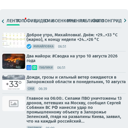
ЛЕНТА
ТОП
ОФИЦ.
ВИДЕО
СМИ
ВОЕНКОРЫ
МНЕНИЯ
ПАБЛИКИ
ФОТО
ЛОНГРИДЫ
Доброе утро, Михайловка!. Днём: +29…+33 °C
(жарко), к концу недели +24…+26 °C
06:51
МИХАЙЛОВКА
Два майора: #Сводка на утро 10 августа 2026
года
06:51
ПАБЛИКИ
Дожди, грозы и сильный ветер ожидаются в
Запорожской области в понедельник, 10 августа
06:39
СМИ
Главное на 06:00:. Силами ПВО уничтожены 13
дронов, летевших на Москву, сообщил Сергей
Собянин ВС РФ нанесли удар по
промышленному объекту в Запорожье
Зеленский, глядя на развалины Киева, заявил,
что на каждый российский...