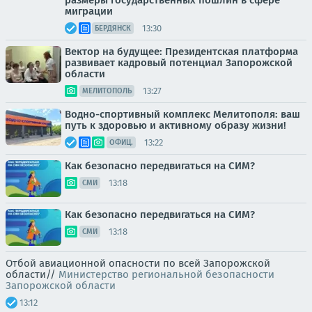
размеры государственных пошлин в сфере
миграции
13:30
БЕРДЯНСК
Вектор на будущее: Президентская платформа
развивает кадровый потенциал Запорожской
области
13:27
МЕЛИТОПОЛЬ
Водно-спортивный комплекс Мелитополя: ваш
путь к здоровью и активному образу жизни!
13:22
ОФИЦ.
Как безопасно передвигаться на СИМ?
13:18
СМИ
Как безопасно передвигаться на СИМ?
13:18
СМИ
Отбой авиационной опасности по всей Запорожской
области//
Министерство региональной безопасности
Запорожской области
13:12