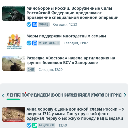
Минобороны России: Вооруженные Силы
Российской Федерации продолжают
проведение специальной военной операции
Сегодня, 12:23
ОФИЦ.
Меры поддержки многодетным семьям
Сегодня, 11:02
МЕЛИТОПОЛЬ
Разведка «Востока» навела артиллерию на
группы боевиков ВСУ в Запорожье
Сегодня, 12:20
СМИ
ЛЕНТА
ТОП
ОФИЦ.
ВИДЕО
СМИ
ВОЕНКОРЫ
МНЕНИЯ
ПАБЛИКИ
ФОТО
ЛОНГРИДЫ
Анна Хорошун: День воинской славы России – 9
августа 1714 у мыса Гангут русский флот
одержал первую морскую победу над шведами
13:40
БЕРДЯНСК