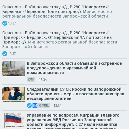
Опасность БпЛА по участоку а/д Р-280 "Новороссия"
Бердянск - Червоное Поле повторно//
Министерство
региональной безопасности Запорожской области
13:37
Опасность БпЛА по участоку а/д Р-280 "Новороссия"
Приморск - Бердянск. От Бердянск БпЛА по трассе на
Приморск//
Министерство региональной безопасности
Запорожской области
13:37
В Запорожской области объявили экстренное
предупреждение о чрезвычайной
пожароопасности
13:34
СМИ
Следователями СУ СК России по Запорожской
области приняты меры к восстановлению прав
несовершеннолетней
13:34
ОФИЦ.
Управление по вопросам миграции Главного
управления МВД России по Запорожской
области информирует: с 27 июля изменятся