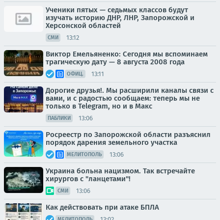
Ученики пятых — седьмых классов будут
изучать историю ДНР, ЛНР, Запорожской и
Херсонской областей
13:12
СМИ
Виктор Емельяненко: Сегодня мы вспоминаем
трагическую дату — 8 августа 2008 года
13:11
ОФИЦ.
Дорогие друзья!. Мы расширили каналы связи с
вами, и с радостью сообщаем: теперь мы не
только в Telegram, но и в Макс
13:06
ПАБЛИКИ
Росреестр по Запорожской области разъяснил
порядок дарения земельного участка
13:06
МЕЛИТОПОЛЬ
Украина больна нацизмом. Так встречайте
хирургов с "ланцетами"!
13:06
СМИ
Как действовать при атаке БПЛА
13:02
МЕЛИТОПОЛЬ