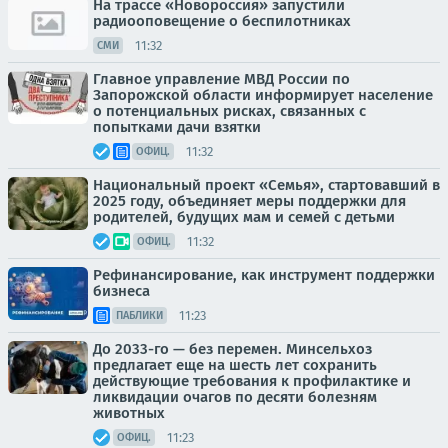
На трассе «Новороссия» запустили
радиооповещение о беспилотниках
11:32
СМИ
Главное управление МВД России по
Запорожской области информирует население
о потенциальных рисках, связанных с
попытками дачи взятки
11:32
ОФИЦ.
Национальный проект «Семья», стартовавший в
2025 году, объединяет меры поддержки для
родителей, будущих мам и семей с детьми
11:32
ОФИЦ.
Рефинансирование, как инструмент поддержки
бизнеса
11:23
ПАБЛИКИ
До 2033-го — без перемен. Минсельхоз
предлагает еще на шесть лет сохранить
действующие требования к профилактике и
ликвидации очагов по десяти болезням
животных
11:23
ОФИЦ.