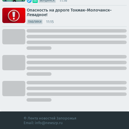
11:16
БЕРДЯНСК
Опасность на дороге Токмак–Молочанск–
Левадное!
11:15
ПАБЛИКИ
© Лента новостей Запорожья
Email:
info@newszp.ru