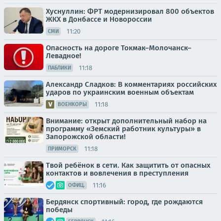
Хуснуллин: ФРТ модернизировал 800 объектов
ЖКХ в Донбассе и Новороссии
11:20
СМИ
Опасность на дороге Токмак–Молочанск–
Левадное!
11:18
ПАБЛИКИ
Александр Сладков: В комментариях российских
ударов по украинским военным объектам
11:18
ВОЕНКОРЫ
Внимание: открыт дополнительный набор на
программу «Земский работник культуры» в
Запорожской области!
11:18
ПРИМОРСК
Твой ребёнок в сети. Как защитить от опасных
контактов и вовлечения в преступления
11:16
ОФИЦ.
Бердянск спортивный: город, где рождаются
победы