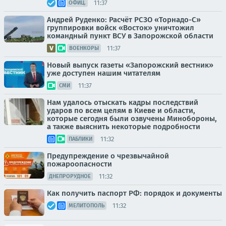
11:37
ОФИЦ.
Андрей Руденко: Расчёт РСЗО «Торнадо-С»
группировки войск «Восток» уничтожил
командный пункт ВСУ в Запорожской области
11:37
ВОЕНКОРЫ
Новый выпуск газеты «Запорожский вестник»
уже доступен нашим читателям
11:37
СМИ
Нам удалось отыскать кадры последствий
ударов по всем целям в Киеве и области,
которые сегодня были озвучены Минобороны,
а также выяснить некоторые подробности
11:32
ПАБЛИКИ
Предупреждение о чрезвычайной
пожароопасности
11:32
ДНЕПРОРУДНОЕ
Как получить паспорт РФ: порядок и документы
11:32
МЕЛИТОПОЛЬ