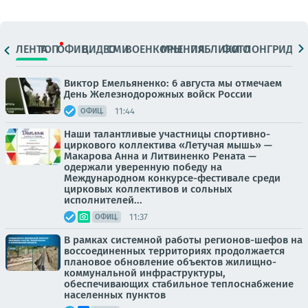
ЛЕНТА
ТОП
ОФИЦ.
ВИДЕО
СМИ
ВОЕНКОРЫ
МНЕНИЯ
ПАБЛИКИ
ФОТО
ЛОНГРИДЫ
Виктор Емельяненко: 6 августа мы отмечаем
День Железнодорожных войск России
11:44
ОФИЦ.
Наши талантливые участницы спортивно-
циркового коллектива «Летучая мышь» —
Макарова Анна и Литвиненко Рената —
одержали уверенную победу на
Международном конкурсе-фестивале среди
цирковых коллективов и сольных
исполнителей...
11:37
ОФИЦ.
В рамках системной работы регионов-шефов на
воссоединенных территориях продолжается
плановое обновление объектов жилищно-
коммунальной инфраструктуры,
обеспечивающих стабильное теплоснабжение
населенных пунктов