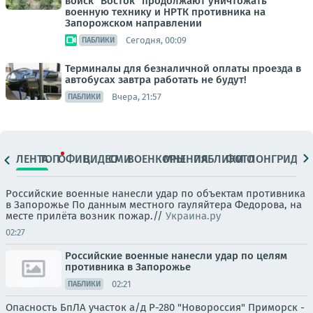
войск "Восток" продолжают уничтожать
военную технику и НРТК противника на
Запорожском направлении
Сегодня, 00:09
ПАБЛИКИ
Терминалы для безналичной оплаты проезда в
автобусах завтра работать не будут!
Вчера, 21:57
ПАБЛИКИ
ЛЕНТА
ТОП
ОФИЦ.
ВИДЕО
СМИ
ВОЕНКОРЫ
МНЕНИЯ
ПАБЛИКИ
ФОТО
ЛОНГРИДЫ
Российские военные нанесли удар по объектам противника
в Запорожье По данным местного гауляйтера Федорова, на
месте прилёта возник пожар.//
Украина.ру
02:27
Российские военные нанесли удар по целям
противника в Запорожье
02:21
ПАБЛИКИ
Опасность БпЛА участок а/д Р-280 "Новороссия" Приморск -