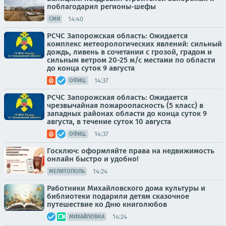
поблагодарил регионы-шефы
14:40
СМИ
РСЧС Запорожская область: Ожидается
комплекс метеорологических явлений: сильный
дождь, ливень в сочетании с грозой, градом и
сильным ветром 20-25 м/с местами по области
до конца суток 9 августа
14:37
ОФИЦ.
РСЧС Запорожская область: Ожидается
чрезвычайная пожароопасность (5 класс) в
западных районах области до конца суток 9
августа, в течение суток 10 августа
14:37
ОФИЦ.
Госключ: оформляйте права на недвижимость
онлайн быстро и удобно!
14:24
МЕЛИТОПОЛЬ
Работники Михайловского дома культуры и
библиотеки подарили детям сказочное
путешествие ко Дню книголюбов
14:24
МИХАЙЛОВКА