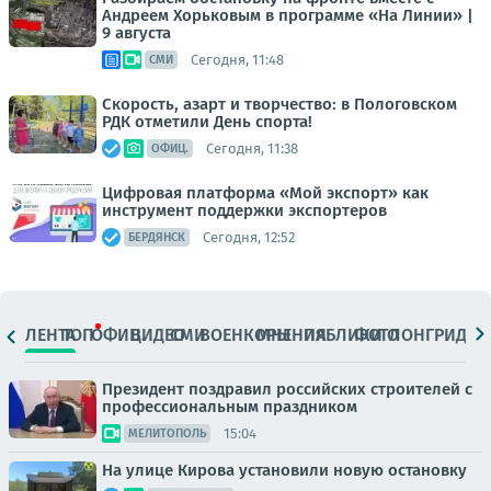
Андреем Хорьковым в программе «На Линии» |
9 августа
Сегодня, 11:48
СМИ
Скорость, азарт и творчество: в Пологовском
РДК отметили День спорта!
Сегодня, 11:38
ОФИЦ.
Цифровая платформа «Мой экспорт» как
инструмент поддержки экспортеров
Сегодня, 12:52
БЕРДЯНСК
ЛЕНТА
ТОП
ОФИЦ.
ВИДЕО
СМИ
ВОЕНКОРЫ
МНЕНИЯ
ПАБЛИКИ
ФОТО
ЛОНГРИДЫ
Президент поздравил российских строителей с
профессиональным праздником
15:04
МЕЛИТОПОЛЬ
На улице Кирова установили новую остановку