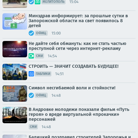
15:04
МЕЛИТОПОЛЬ
Минздрав информирует: за прошлые сутки в
Запорожской области на свет появилось 8
детей
15:00
ОФИЦ.
Не дайте себя обмануть: как не стать частью
преступной сети через интернет-рекламу
14:54
СМИ
СТРОИТЬ — ЗНАЧИТ СОЗДАВАТЬ БУДУЩЕЕ!
14:51
ПАБЛИКИ
Символ несгибаемой воли и стойкости!
14:48
ОФИЦ.
В Андровке молодежи показали фильм «Путь
героя» о вреде виртуальной «прокачки»
персонажей
14:48
СМИ
Балицкий поздравил строителей Запорожья и