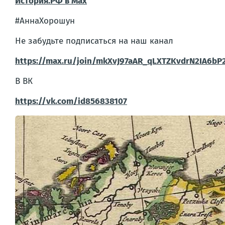
История.РФ
в Max
#АннаХорошун
Не забудьте подписаться на наш канал
https://max.ru/join/mkXvJ97aAR_qLXTZKvdrN2IA6bP
В ВК
https://vk.com/id856838107