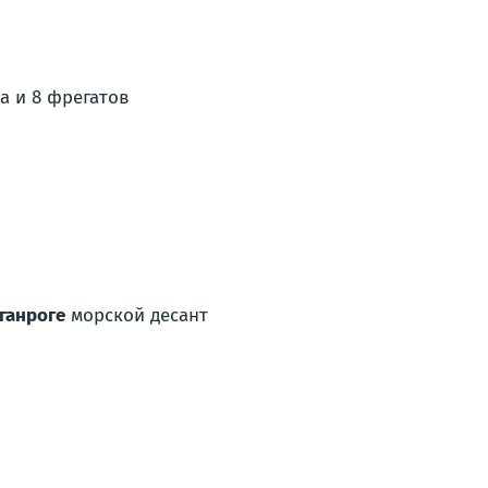
ра и 8 фрегатов
ганроге
морской десант