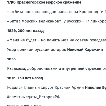
1790 Красногорское морское сражение
– отбита попытка шведов напасть на Кронштадт и П
«Битва морских великанов»
: у русских – 17 линко
1826, 200 лет назад
«Меня не будет – но память моя не совсем охладее
Умер великий русский историк
Николай Карамзин
1855
Казаками, добровольцами и
внутренней стражей
от
1876, 150 лет назад
Родился Главный хирург Красной Армии
Николай Б
#памятныедаты_ИсторияРФ