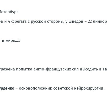
етербург.
ров и 4 фрегата с русской стороны, у шведов – 22 линко
т в мире…»
ражена попытка англо-французских сил высадить в
Та
урденко
– основоположник советской нейрохирургии .