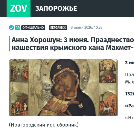
ZOV
ЗАПОРОЖЬЕ
3 июня 2026, 10:39
ОФИЦИАЛЬНО
БЕРДЯНСК
Анна Хорошун: 3 июня. Празднеств
нашествия крымского хана Махмет-Ги
3 и
Пра
Мах
132
«Ра
«Но
(Новгородский ист. сборник)