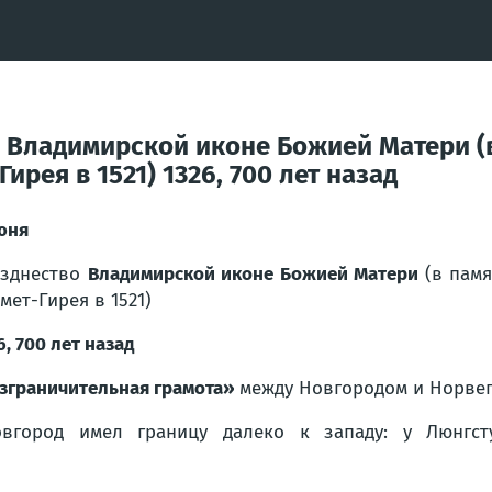
о Владимирской иконе Божией Матери (
рея в 1521) 1326, 700 лет назад
юня
зднество
Владимирской иконе Божией Матери
(в пам
мет-Гирея в 1521)
6, 700 лет назад
зграничительная грамота»
между Новгородом и Норвег
вгород имел границу далеко к западу: у Люнгст