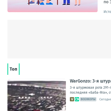
по 
Ист
Топ
WarGonzo: 3-я шту
3-я штурмовая рота 291-
последняя «Баба-Яга», с
Сегодня
ВОЕНКОРЫ