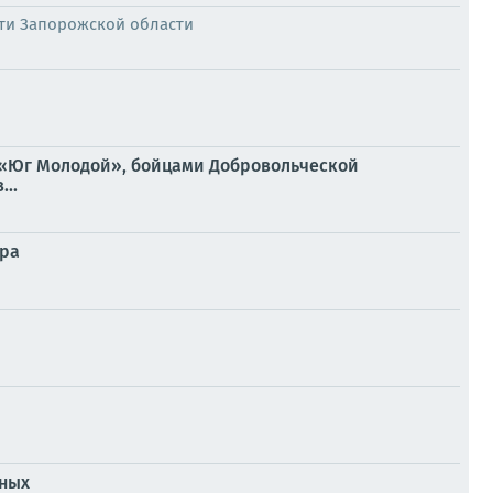
ти Запорожской области
 «Юг Молодой», бойцами Добровольческой
..
пра
ьных