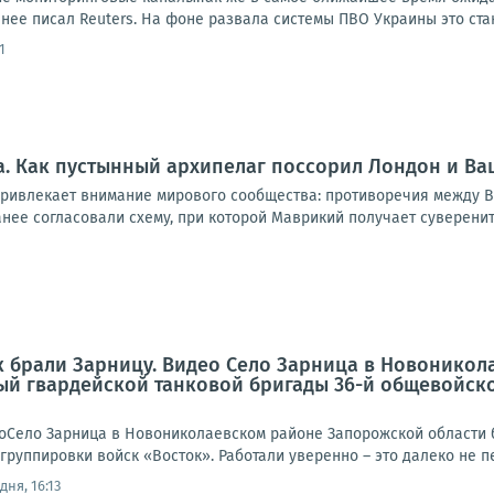
нее писал Reuters. На фоне развала системы ПВО Украины это стан
1
. Как пустынный архипелаг поссорил Лондон и Ва
привлекает внимание мирового сообщества: противоречия между В
анее согласовали схему, при которой Маврикий получает суверените
к брали Зарницу. Видео Село Зарница в Новонико
ый гвардейской танковой бригады 36-й общевойск
еоСело Зарница в Новониколаевском районе Запорожской области 
руппировки войск «Восток». Работали уверенно – это далеко не пе
дня, 16:13