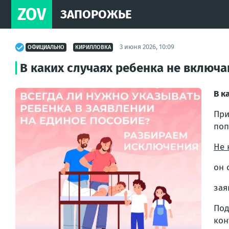
ZOV
ЗАПОРОЖЬЕ
3 июня 2026, 10:09
ОФИЦИАЛЬНО
КИРИЛЛОВКА
В каких случаях ребенка не включа
В к
При
поп
Не 
он 
зая
Под
кон