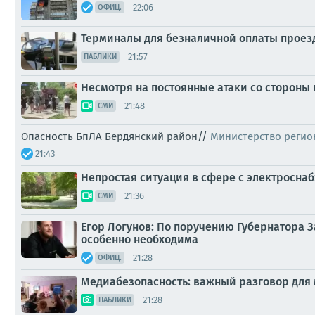
22:06
ОФИЦ.
Терминалы для безналичной оплаты проезда
21:57
ПАБЛИКИ
Несмотря на постоянные атаки со стороны
21:48
СМИ
Опасность БпЛА Бердянский район//
Министерство регио
21:43
Непростая ситуация в сфере с электросна
21:36
СМИ
Егор Логунов: По поручению Губернатора 
особенно необходима
21:28
ОФИЦ.
Медиабезопасность: важный разговор для
21:28
ПАБЛИКИ