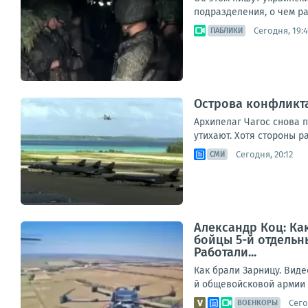
подразделения, о чем ра
Сегодня, 19:4
ПАБЛИКИ
Острова конфликта
Архипелаг Чагос снова 
утихают. Хотя стороны р
Сегодня, 20:12
СМИ
Александр Коц: Ка
бойцы 5-й отдельн
Работали...
Как брали Зарницу. Вид
й общевойсковой армии г
Сего
ВОЕНКОРЫ