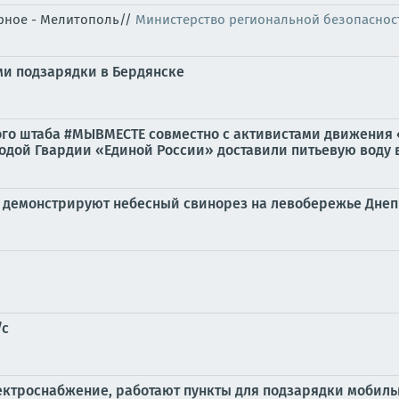
орное - Мелитополь//
Министерство региональной безопаснос
ми подзарядки в Бердянске
ого штаба #МЫВМЕСТЕ совместно с активистами движения
ой Гвардии «Единой России» доставили питьевую воду в.
 демонстрируют небесный свинорез на левобережье Дне
/с
электроснабжение, работают пункты для подзарядки мобил