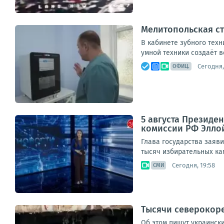
Мелитопольская ст
В кабинете зубного техн
умной техники создаёт в
Сегодня,
ОФИЦ.
5 августа Президе
комиссии РФ Элло
Глава государства заяви
тысяч избирательных кам
Сегодня, 19:58
СМИ
Тысячи северокоре
Об этом пишут украинск