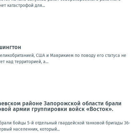
ет катастрофой для...
шингтон
еликобританией, США и Маврикием по поводу его статуса не
т над территорией, а...
лаевском районе Запорожской области брали
овой армии группировки войск «Восток».
брали бойцы 5-й отдельный гвардейской танковой бригады 36-
рвый населенник, который...