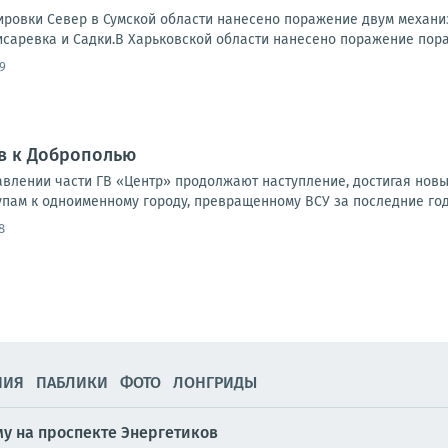
ровки Север в Сумской области нанесено поражение двум механи
исаревка и Садки.В Харьковской области нанесено поражение пора
9
в к Доброполью
влении части ГВ «Центр» продолжают наступление, достигая новы
упам к одноименному городу, превращенному ВСУ за последние годы
8
НИЯ
ПАБЛИКИ
ФОТО
ЛОНГРИДЫ
у на проспекте Энергетиков