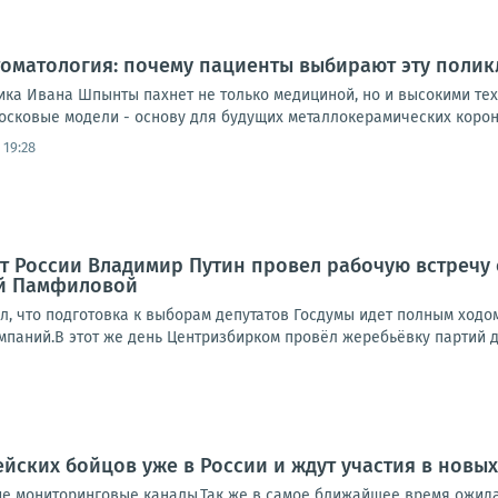
оматология: почему пациенты выбирают эту полик
ика Ивана Шпынты пахнет не только медициной, но и высокими тех
осковые модели - основу для будущих металлокерамических короно
 19:28
нт России Владимир Путин провел рабочую встречу
й Памфиловой
л, что подготовка к выборам депутатов Госдумы идет полным ходо
паний.В этот же день Центризбирком провёл жеребьёвку партий дл
йских бойцов уже в России и ждут участия в новы
ие мониторинговые каналы.Так же в самое ближайшее время ожида