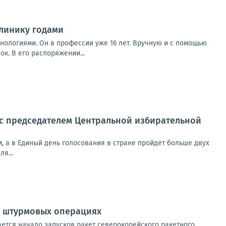
линику годами
нологиями. Он в профессии уже 16 лет. Вручную и с помощью
к. В его распоряжении...
 с председателем Центральной избирательной
м, а в Единый день голосования в стране пройдёт больше двух
я...
х штурмовых операциях
ется начало запусков ракет северокорейского ракетного