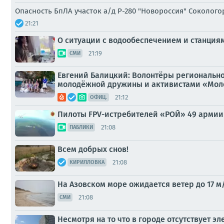
Опасность БпЛА участок а/д Р-280 "Новороссия" Соколог
21:21
О ситуации с водообеспечением и станция
21:19
СМИ
Евгений Балицкий: Волонтёры региональн
молодёжной дружины и активистами «Молод
21:12
ОФИЦ.
Пилоты FPV-истребителей «РОЙ» 49 армии
21:08
ПАБЛИКИ
Всем добрых снов!
21:08
КИРИЛЛОВКА
На Азовском море ожидается ветер до 17 м
21:08
СМИ
Несмотря на то что в городе отсутствует 