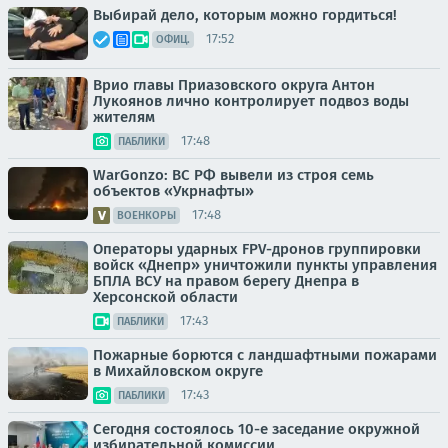
Выбирай дело, которым можно гордиться!
17:52
ОФИЦ.
Врио главы Приазовского округа Антон
Лукоянов лично контролирует подвоз воды
жителям
17:48
ПАБЛИКИ
WarGonzo: ВС РФ вывели из строя семь
объектов «Укрнафты»
17:48
ВОЕНКОРЫ
Операторы ударных FPV-дронов группировки
войск «Днепр» уничтожили пункты управления
БПЛА ВСУ на правом берегу Днепра в
Херсонской области
17:43
ПАБЛИКИ
Пожарные борются с ландшафтными пожарами
в Михайловском округе
17:43
ПАБЛИКИ
Сегодня состоялось 10-е заседание окружной
избирательной комиссии