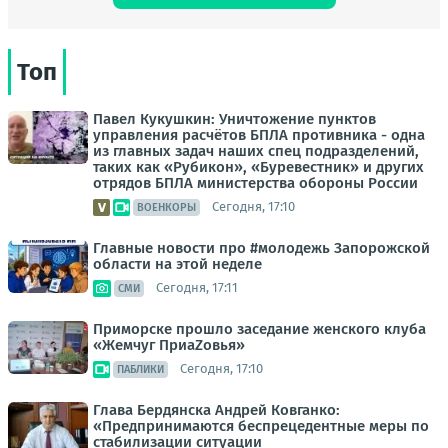
Топ
Павел Кукушкин: Уничтожение пунктов
управления расчётов БПЛА противника - одна
из главных задач наших спец подразделений,
таких как «Рубикон», «Буревестник» и других
отрядов БПЛА министерства обороны России
Сегодня, 17:10
ВОЕНКОРЫ
Главные новости про #молодежь Запорожской
области на этой неделе
Сегодня, 17:11
СМИ
Приморске прошло заседание женского клуба
«Жемчуг ПриаZовья»
Сегодня, 17:10
ПАБЛИКИ
Глава Бердянска Андрей Ковганко:
«Предпринимаются беспрецедентные меры по
стабилизации ситуации