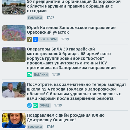
50 предприятий и организаций Запорожской
области нарушили правила обращения с
отходами
17:27
ПАБЛИКИ
Юрий Котенок: Запорожское направление.
Ореховский участок
17:19
ВОЕНКОРЫ
Операторы БпЛА 39 гвардейской
мотострелковой бригады 68 армейского
корпуса группировки войск "Восток"
продолжают уничтожать антенны НСУ
противника на Запорожском направлении
17:19
ПАБЛИКИ
Посмотрите, как замечательно теперь выглядит
школа № 4 города Токмака в Запорожской
области! С большим удовольствием делюсь с
вами кадрами после завершения ремонта
17:19
ОФИЦ.
Поздравляем с днём рождения Юлию
Дмитриевну Онищенко!
17:16
ПАБЛИКИ