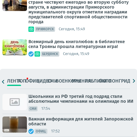
стране чествуют ежегодно во вторую субботу
августа, в администрации Приморского
муниципального округа отметили наградами
представителей спортивной общественности
города
Сегодня, 15:49
ПРИМОРСК
Всемирный день книголюбов: в библиотеке
села Трояны прошла литературная игра!
Сегодня, 15:49
БЕРДЯНСК
ЛЕНТА
ТОП
ОФИЦ.
ВИДЕО
СМИ
ВОЕНКОРЫ
МНЕНИЯ
ПАБЛИКИ
ФОТО
ЛОНГРИДЫ
Школьники из РФ третий год подряд стали
абсолютными чемпионами на олимпиаде по ИИ
17:54
СМИ
Важная информация для жителей Запорожской
области
17:52
ОФИЦ.