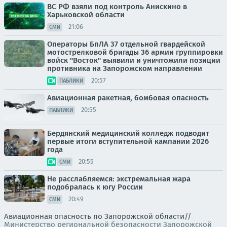
ВС РФ взяли под контроль Анискино в
Харьковской области
21:06
СМИ
Операторы БпЛА 37 отдельной гвардейской
мотострелковой бригады 36 армии группировки
войск "Восток" выявили и уничтожили позиции
противника на Запорожском направлении
20:57
ПАБЛИКИ
Авиационная ракетная, бомбовая опасность
20:55
ПАБЛИКИ
Бердянский медицинский колледж подводит
первые итоги вступительной кампании 2026
года
20:55
СМИ
Не расслабляемся: экстремальная жара
подобралась к югу России
20:49
СМИ
Авиационная опасность по Запорожской области//
Министерство региональной безопасности Запорожской