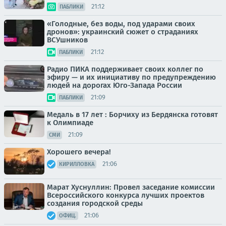
21:12
ПАБЛИКИ
«Голодные, без воды, под ударами своих
дронов»: украинский сюжет о страданиях
ВСУшников
21:12
ПАБЛИКИ
Радио ПИКА поддерживает своих коллег по
эфиру — и их инициативу по предупреждению
людей на дорогах Юго-Запада России
21:09
ПАБЛИКИ
Медаль в 17 лет : Борчиху из Бердянска готовят
к Олимпиаде
21:09
СМИ
Хорошего вечера!
21:06
КИРИЛЛОВКА
Марат Хуснуллин: Провел заседание комиссии
Всероссийского конкурса лучших проектов
создания городской среды
21:06
ОФИЦ.