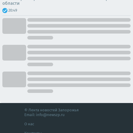
области
20:49
© Лента новостей Запорожья
Email:
info@newszp.ru
О нас