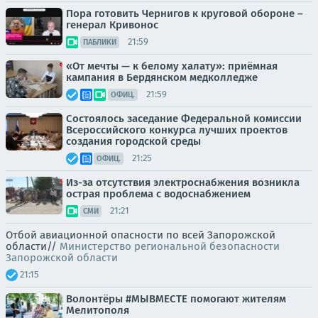
Пора готовить Чернигов к круговой обороне –
генерал Кривонос
21:59
ПАБЛИКИ
«От мечты — к белому халату»: приёмная
кампания в Бердянском медколледже
21:59
ОФИЦ.
Состоялось заседание Федеральной комиссии
Всероссийского конкурса лучших проектов
создания городской среды
21:25
ОФИЦ.
Из-за отсутствия электроснабжения возникла
острая проблема с водоснабжением
21:21
СМИ
Отбой авиационной опасности по всей Запорожской
области//
Министерство региональной безопасности
Запорожской области
21:15
Волонтёры #МЫВМЕСТЕ помогают жителям
Мелитополя