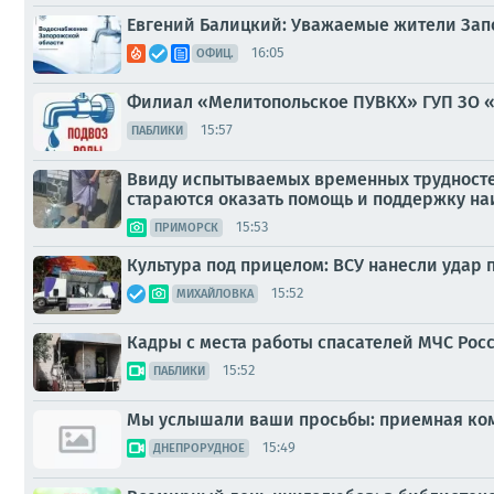
Евгений Балицкий: Уважаемые жители Зап
16:05
ОФИЦ.
Филиал «Мелитопольское ПУВКХ» ГУП ЗО 
15:57
ПАБЛИКИ
Ввиду испытываемых временных трудносте
стараются оказать помощь и поддержку н
15:53
ПРИМОРСК
Культура под прицелом: ВСУ нанесли удар 
15:52
МИХАЙЛОВКА
Кадры с места работы спасателей МЧС Рос
15:52
ПАБЛИКИ
Мы услышали ваши просьбы: приемная ком
15:49
ДНЕПРОРУДНОЕ