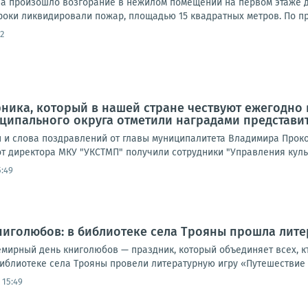
ова произошло возгорание в нежилом помещении на первом этаже
роки ликвидировали пожар, площадью 15 квадратных метров. По п
2
ника, который в нашей стране чествуют ежегодно в
ципального округа отметили наградами представи
 и слова поздравлений от главы муниципалитета Владимира Проко
т директора МКУ "УКСТМП" получили сотрудники "Управления культ
5:49
иголюбов: в библиотеке села Трояны прошла лите
емирный день книголюбов — праздник, который объединяет всех, кт
библиотеке села Трояны провели литературную игру «Путешествие в
 15:49