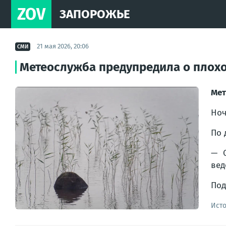
ZOV
ЗАПОРОЖЬЕ
21 мая 2026, 20:06
СМИ
Метеослужба предупредила о плохо
Ме
Ноч
По 
— С
вед
Под
Ист