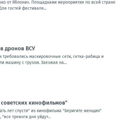
локо от Яблони». Площадками мероприятия по всей стране
Для гостей фестиваля...
ив дронов ВСУ
м требовались маскировочные сети, сетка-рабица и
и машину с грузом. Заезжая на...
з советских кинофильмов"
ать лет спустя" из кинофильма "Беригите женщин"
"все тревоги дня уйдут...