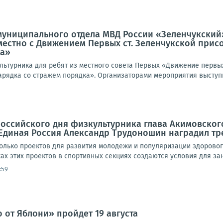
униципального отдела МВД России «Зеленчукский»
местно с Движением Первых ст. Зеленчукской при
ка»
льтурника для ребят из местного совета Первых «Движение первы
арядка со стражем порядка». Организаторами мероприятия выступ
оссийского дня физкультурника глава Акимовского
Единая Россия Александр Трудоношин наградил т
колько проектов для развития молодежи и популяризации здоровог
ках этих проектов в спортивных секциях создаются условия для заня
:59
 от Яблони» пройдет 19 августа