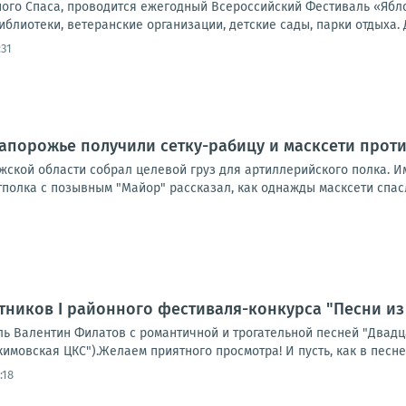
очного Спаса, проводится ежегодный Всероссийский Фестиваль «Яб
библиотеки, ветеранские организации, детские сады, парки отдыха. 
:31
апорожье получили сетку-рабицу и масксети прот
ской области собрал целевой груз для артиллерийского полка. И
тполка с позывным "Майор" рассказал, как однажды масксети спасл
тников I районного фестиваля-конкурса "Песни и
ь Валентин Филатов с романтичной и трогательной песней "Двадц
имовская ЦКС").Желаем приятного просмотра! И пусть, как в песне, 
:18