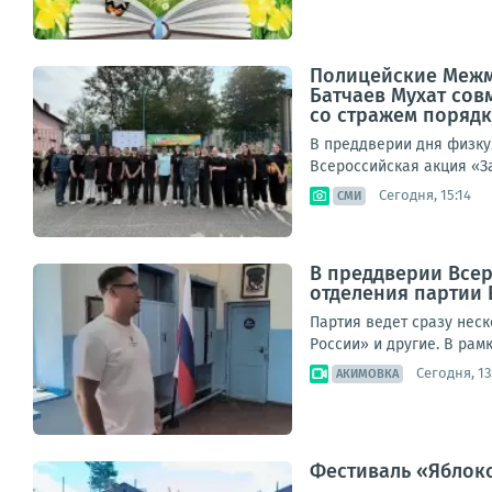
Полицейские Межм
Батчаев Мухат сов
со стражем поряд
В преддверии дня физку
Всероссийская акция «З
Сегодня, 15:14
СМИ
В преддверии Всер
отделения партии 
Партия ведет сразу нес
России» и другие. В рам
Сегодня, 13
АКИМОВКА
Фестиваль «Яблоко