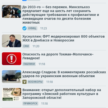
До 2033-го — без перемен. Минсельхоз
предлагает еще на шесть лет сохранить
действующие требования к профилактике и
ликвидации очагов по десяти болезням
животных
11:23
ОФИЦ.
Хуснуллин: ФРТ модернизировал 800 объектов
ЖКХ в Донбассе и Новороссии
11:20
СМИ
Опасность на дороге Токмак–Молочанск–
Левадное!
11:18
ПАБЛИКИ
Александр Сладков: В комментариях российских
ударов по украинским военным объектам
11:18
ВОЕНКОРЫ
Внимание: открыт дополнительный набор на
программу «Земский работник культуры» в
Запорожской области!
11:18
ПРИМОРСК