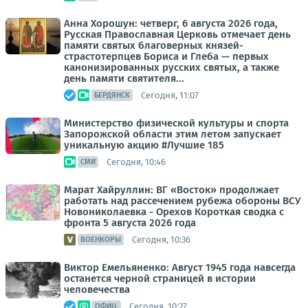
Анна Хорошун: четверг, 6 августа 2026 года,
Русская Православная Церковь отмечает день
памяти святых благоверных князей-
страстотерпцев Бориса и Глеба — первых
канонизированных русских святых, а также
день памяти святителя...
Сегодня, 11:07
БЕРДЯНСК
Министерство физической культуры и спорта
Запорожской области этим летом запускает
уникальную акцию #Лучшие 185
Сегодня, 10:46
СМИ
Марат Хайруллин: ВГ «Восток» продолжает
работать над рассечением рубежа обороны ВСУ
Новониколаевка - Орехов Короткая сводка с
фронта 5 августа 2026 года
Сегодня, 10:36
ВОЕНКОРЫ
Виктор Емельяненко: Август 1945 года навсегда
останется черной страницей в истории
человечества
Сегодня, 10:27
ОФИЦ.