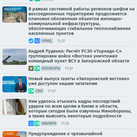
В рамках системной работы регионов-шефов на
воссоединенных территориях продолжается
плановое обновление объектов жилищно-
коммунальной инфраструктуры,
обеспечивающих стабильное теплоснабжение
населенных пунктов
11:37
ОФИЦ.
Андрей Руденко: Расчёт РСЗО «Торнадо-С»
группировки войск «Восток» уничтожил
командный пункт ВСУ в Запорожской области
11:37
ВОЕНКОРЫ
Новый выпуск газеты «Запорожский вестник»
уже доступен нашим читателям
11:37
СМИ
Нам удалось отыскать кадры последствий
ударов по всем целям в Киеве и области,
которые сегодня были озвучены Минобороны,
а также выяснить некоторые подробности
11:32
ПАБЛИКИ
Предупреждение о чрезвычайной