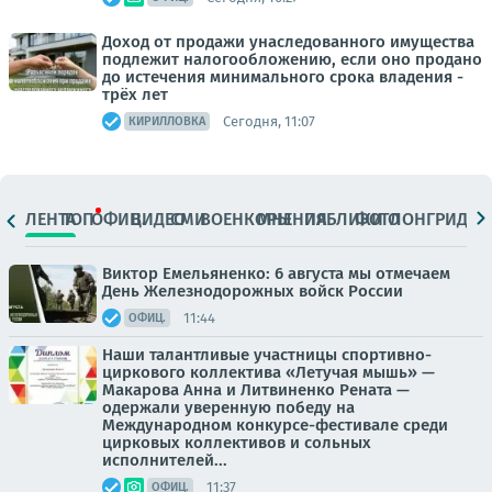
Доход от продажи унаследованного имущества
подлежит налогообложению, если оно продано
до истечения минимального срока владения -
трёх лет
Сегодня, 11:07
КИРИЛЛОВКА
ЛЕНТА
ТОП
ОФИЦ.
ВИДЕО
СМИ
ВОЕНКОРЫ
МНЕНИЯ
ПАБЛИКИ
ФОТО
ЛОНГРИДЫ
Виктор Емельяненко: 6 августа мы отмечаем
День Железнодорожных войск России
11:44
ОФИЦ.
Наши талантливые участницы спортивно-
циркового коллектива «Летучая мышь» —
Макарова Анна и Литвиненко Рената —
одержали уверенную победу на
Международном конкурсе-фестивале среди
цирковых коллективов и сольных
исполнителей...
11:37
ОФИЦ.