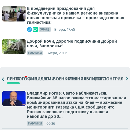
В преддверии празднования Дня
физкультурника в нашем регионе внедрена
новая полезная привычка – производственная
гимнастика!
Вчера, 17:45
ОФИЦ.
Доброй ночи, дорогие подписчики! Доброй
ночи, Запорожье!
Вчера, 23:06
ПАБЛИКИ
ЛЕНТА
ТОП
ОФИЦ.
ВИДЕО
СМИ
ВОЕНКОРЫ
МНЕНИЯ
ПАБЛИКИ
ФОТО
ЛОНГРИДЫ
Владимир Рогов: Свято наближається!.
Ближайшие 48 часов ожидается массированная
комбинированная атака на Киев — вражеские
мониторинги Разведка США сообщает, что
Россия завершает подготовку к атаке и
накопила до 20...
00:36
ПАБЛИКИ