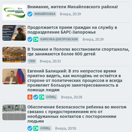
Внимание, жители Михайловского района!
Вчера, 20:39
МИХАЙЛОВКА
Продолжается прием граждан на службу в
подразделение БАРС-Запорожье
Вчера, 20:39
КАМЕНКА-ДНЕПРОВСКАЯ
В Токмаке и Пологах восстановили спортшколы,
где занимаются более 600 детей
Вчера, 20:33
СМИ
Евгений Балицкий: В это непростое время
приятно видеть, как молодёжь не остаётся в
стороне от политических процессов и всегда
проявляет большую заинтересованность в
помощи людям
Вчера, 20:28
ОФИЦ.
Обеспечение безопасности ребенка во многом
связано с предостережением его от
необдуманных контактов с посторонними
людьми
Вчера, 20:18
ОФИЦ.