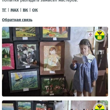
попытки разгадать замысел мастеров.
ТГ
|
MAX
|
ВК
|
ОК
Обратная связь