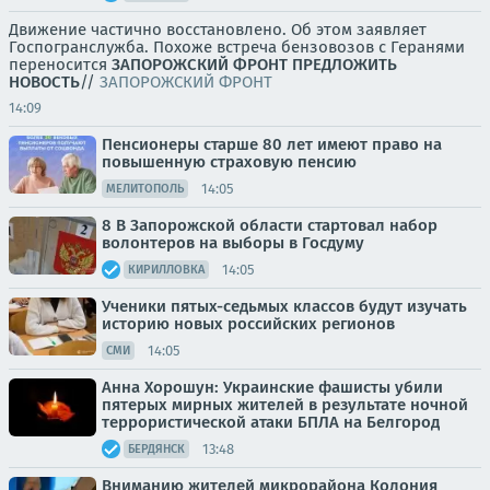
Движение частично восстановлено. Об этом заявляет
Госпогранслужба. Похоже встреча бензовозов с Геранями
переносится
ЗАПОРОЖСКИЙ ФРОНТ
ПРЕДЛОЖИТЬ
НОВОСТЬ
//
ЗАПОРОЖСКИЙ ФРОНТ
14:09
Пенсионеры старше 80 лет имеют право на
повышенную страховую пенсию
14:05
МЕЛИТОПОЛЬ
8 В Запорожской области стартовал набор
волонтеров на выборы в Госдуму
14:05
КИРИЛЛОВКА
Ученики пятых-седьмых классов будут изучать
историю новых российских регионов
14:05
СМИ
Анна Хорошун: Украинские фашисты убили
пятерых мирных жителей в результате ночной
террористической атаки БПЛА на Белгород
13:48
БЕРДЯНСК
Вниманию жителей микрорайона Колония