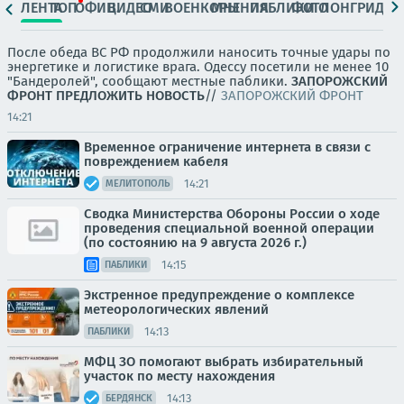
ЛЕНТА
ТОП
ОФИЦ.
ВИДЕО
СМИ
ВОЕНКОРЫ
МНЕНИЯ
ПАБЛИКИ
ФОТО
ЛОНГРИДЫ
После обеда ВС РФ продолжили наносить точные удары по
энергетике и логистике врага. Одессу посетили не менее 10
"Бандеролей", сообщают местные паблики.
ЗАПОРОЖСКИЙ
ФРОНТ
ПРЕДЛОЖИТЬ НОВОСТЬ
//
ЗАПОРОЖСКИЙ ФРОНТ
14:21
Временное ограничение интернета в связи с
повреждением кабеля
14:21
МЕЛИТОПОЛЬ
Сводка Министерства Обороны России о ходе
проведения специальной военной операции
(по состоянию на 9 августа 2026 г.)
14:15
ПАБЛИКИ
Экстренное предупреждение о комплексе
метеорологических явлений
14:13
ПАБЛИКИ
МФЦ ЗО помогают выбрать избирательный
участок по месту нахождения
14:13
БЕРДЯНСК