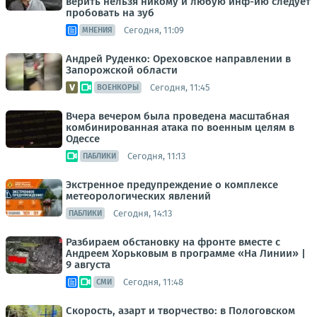
верить нельзя никому и любую инф-ию следует
пробовать на зуб
Сегодня, 11:09
МНЕНИЯ
Андрей Руденко: Ореховское направлении в
Запорожской области
Сегодня, 11:45
ВОЕНКОРЫ
Вчера вечером была проведена масштабная
комбинированная атака по военным целям в
Одессе
Сегодня, 11:13
ПАБЛИКИ
Экстренное предупреждение о комплексе
метеорологических явлений
Сегодня, 14:13
ПАБЛИКИ
Разбираем обстановку на фронте вместе с
Андреем Хорьковым в программе «На Линии» |
9 августа
Сегодня, 11:48
СМИ
Скорость, азарт и творчество: в Пологовском