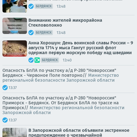
13:48
БЕРДЯНСК
Вниманию жителей микрорайона
Стекловолокно
13:48
БЕРДЯНСК
Анна Хорошун: День воинской славы России – 9
августа 1714 у мыса Гангут русский флот
одержал первую морскую победу над шведами
13:40
БЕРДЯНСК
Опасность БпЛА по участоку а/д Р-280 "Новороссия"
Бердянск - Червоное Поле повторно//
Министерство
региональной безопасности Запорожской области
13:37
Опасность БпЛА по участоку а/д Р-280 "Новороссия"
Приморск - Бердянск. От Бердянск БпЛА по трассе на
Приморск//
Министерство региональной безопасности
Запорожской области
13:37
В Запорожской области объявили экстренное
предупреждение о чрезвычайной