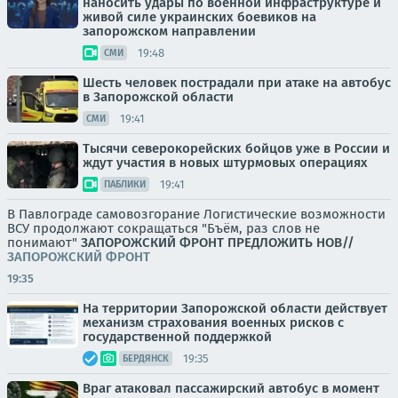
наносить удары по военной инфраструктуре и
живой силе украинских боевиков на
запорожском направлении
19:48
СМИ
Шесть человек пострадали при атаке на автобус
в Запорожской области
19:41
СМИ
Тысячи северокорейских бойцов уже в России и
ждут участия в новых штурмовых операциях
19:41
ПАБЛИКИ
В Павлограде самовозгорание Логистические возможности
ВСУ продолжают сокращаться "Бъём, раз слов не
понимают"
ЗАПОРОЖСКИЙ ФРОНТ
ПРЕДЛОЖИТЬ НОВ//
ЗАПОРОЖСКИЙ ФРОНТ
19:35
На территории Запорожской области действует
механизм страхования военных рисков с
государственной поддержкой
19:35
БЕРДЯНСК
Враг атаковал пассажирский автобус в момент