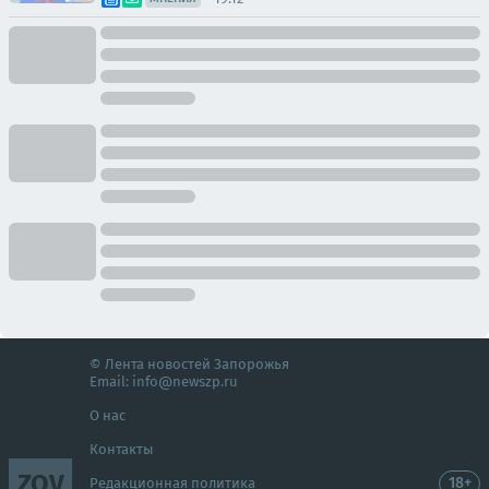
© Лента новостей Запорожья
Email:
info@newszp.ru
О нас
Контакты
ZOV
18+
Редакционная политика