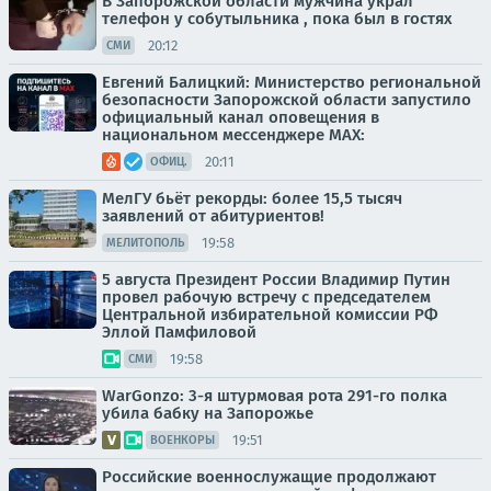
В Запорожской области мужчина украл
телефон у собутыльника , пока был в гостях
20:12
СМИ
Евгений Балицкий: Министерство региональной
безопасности Запорожской области запустило
официальный канал оповещения в
национальном мессенджере MAX:
20:11
ОФИЦ.
МелГУ бьёт рекорды: более 15,5 тысяч
заявлений от абитуриентов!
19:58
МЕЛИТОПОЛЬ
5 августа Президент России Владимир Путин
провел рабочую встречу с председателем
Центральной избирательной комиссии РФ
Эллой Памфиловой
19:58
СМИ
WarGonzo: 3-я штурмовая рота 291-го полка
убила бабку на Запорожье
19:51
ВОЕНКОРЫ
Российские военнослужащие продолжают