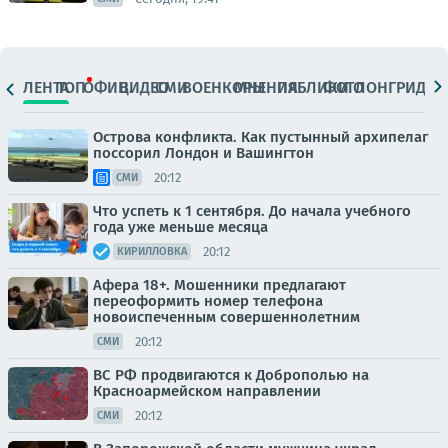
ЛЕНТА
ТОП
ОФИЦ.
ВИДЕО
СМИ
ВОЕНКОРЫ
МНЕНИЯ
ПАБЛИКИ
ФОТО
ЛОНГРИДЫ
Острова конфликта. Как пустынный архипелаг
поссорил Лондон и Вашингтон
20:12
СМИ
Что успеть к 1 сентября. До начала учебного
года уже меньше месяца
20:12
КИРИЛЛОВКА
Афера 18+. Мошенники предлагают
переоформить номер телефона
новоиспеченным совершеннолетним
20:12
СМИ
ВС РФ продвигаются к Доброполью на
Красноармейском направлении
20:12
СМИ