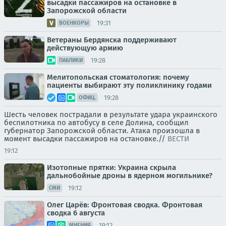
высадки пассажиров на остановке в
Запорожской области
19:31
ВОЕНКОРЫ
Ветераны Бердянска поддерживают
действующую армию
19:28
ПАБЛИКИ
Мелитопольская стоматология: почему
пациенты выбирают эту поликлинику годами
19:28
ОФИЦ.
Шесть человек пострадали в результате удара украинского
беспилотника по автобусу в селе Долина, сообщил
губернатор Запорожской области. Атака произошла в
момент высадки пассажиров на остановке.//
ВЕСТИ
19:12
Изотопные прятки: Украина скрыла
дальнобойные дроны в ядерном могильнике?
19:12
СМИ
Олег Царёв: Фронтовая сводка. Фронтовая
сводка 6 августа
19:12
МНЕНИЯ