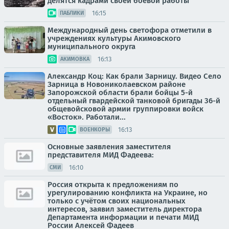
делятся кадрами своей боевой работы
16:15
ПАБЛИКИ
Международный день светофора отметили в
учреждениях культуры Акимовского
муниципального округа
16:13
АКИМОВКА
Александр Коц: Как брали Зарницу. Видео Село
Зарница в Новониколаевском районе
Запорожской области брали бойцы 5-й
отдельный гвардейской танковой бригады 36-й
общевойсковой армии группировки войск
«Восток». Работали...
16:13
ВОЕНКОРЫ
Основные заявления заместителя
представителя МИД Фадеева:
16:10
СМИ
Россия открыта к предложениям по
урегулированию конфликта на Украине, но
только с учётом своих национальных
интересов, заявил заместитель директора
Департамента информации и печати МИД
России Алексей Фадеев