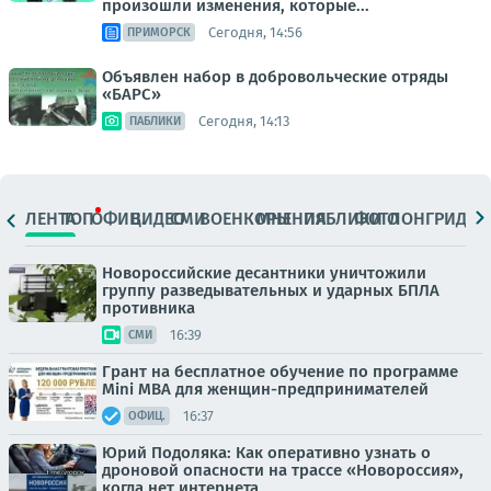
произошли изменения, которые...
Сегодня, 14:56
ПРИМОРСК
Объявлен набор в добровольческие отряды
«БАРС»
Сегодня, 14:13
ПАБЛИКИ
ЛЕНТА
ТОП
ОФИЦ.
ВИДЕО
СМИ
ВОЕНКОРЫ
МНЕНИЯ
ПАБЛИКИ
ФОТО
ЛОНГРИДЫ
Новороссийские десантники уничтожили
группу разведывательных и ударных БПЛА
противника
16:39
СМИ
Грант на бесплатное обучение по программе
Mini MBA для женщин-предпринимателей
16:37
ОФИЦ.
Юрий Подоляка: Как оперативно узнать о
дроновой опасности на трассе «Новороссия»,
когда нет интернета