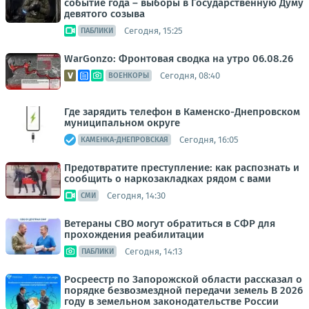
событие года – выборы в Государственную Думу
девятого созыва
Сегодня, 15:25
ПАБЛИКИ
WarGonzo: Фронтовая сводка на утро 06.08.26
Сегодня, 08:40
ВОЕНКОРЫ
Где зарядить телефон в Каменско-Днепровском
муниципальном округе
Сегодня, 16:05
КАМЕНКА-ДНЕПРОВСКАЯ
Предотвратите преступление: как распознать и
сообщить о наркозакладках рядом с вами
Сегодня, 14:30
СМИ
Ветераны СВО могут обратиться в СФР для
прохождения реабилитации
Сегодня, 14:13
ПАБЛИКИ
Росреестр по Запорожской области рассказал о
порядке безвозмездной передачи земель В 2026
году в земельном законодательстве России