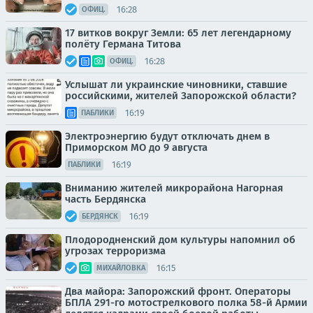
16:28
ОФИЦ.
17 витков вокруг Земли: 65 лет легендарному
полёту Германа Титова
16:28
ОФИЦ.
Услышат ли украинские чиновники, ставшие
российскими, жителей Запорожской области?
16:19
ПАБЛИКИ
Электроэнергию будут отключать днем в
Приморском МО до 9 августа
16:19
ПАБЛИКИ
Вниманию жителей микрорайона Нагорная
часть Бердянска
16:19
БЕРДЯНСК
Плодородненский дом культуры напомнил об
угрозах терроризма
16:15
МИХАЙЛОВКА
Два майора: Запорожский фронт. Операторы
БПЛА 291-го мотострелкового полка 58-й Армии