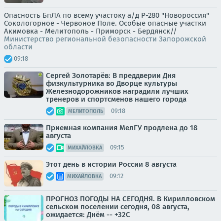
Опасность БпЛА по всему участоку а/д Р-280 "Новороссия"
Сокологорное - Червоное Поле. Особые опасные участки
Акимовка - Мелитополь - Приморск - Бердянск//
Министерство региональной безопасности Запорожской
области
09:18
Сергей Золотарёв: В преддверии Дня
физкультурника во Дворце культуры
Железнодорожников наградили лучших
тренеров и спортсменов нашего города
09:18
МЕЛИТОПОЛЬ
Приемная компания МелГУ продлена до 18
августа
09:15
МИХАЙЛОВКА
Этот день в истории России 8 августа
09:12
МИХАЙЛОВКА
ПРОГНОЗ ПОГОДЫ НА СЕГОДНЯ. В Кирилловском
сельском поселении сегодня, 08 августа,
ожидается: Днём -- +32С