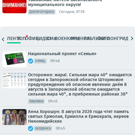
муниципального округа!
Сегодня, 07:18
ДНЕПРОРУДНОЕ
ЛЕНТА
ТОП
ОФИЦ.
ВИДЕО
СМИ
ВОЕНКОРЫ
МНЕНИЯ
ПАБЛИКИ
ФОТО
ЛОНГРИДЫ
Национальный проект «Семья»
09:48
ОФИЦ.
Осторожно: жара!. Сильная жара 40° ожидается
сегодня в Запорожской области Штормовое
предупреждение об опасном явлении: днём 8
августа в Запорожской области ожидается
сильная жара 40°, в прибрежных районах 38°
09:45
ПАБЛИКИ
Анна Хорошун: 8 августа 2026 года чтят память
святых Ермолая, Ермилла и Ермократа, иереев
Никомидийских
09:45
БЕРДЯНСК