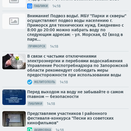
14:18
ПАБЛИКИ
Внимание! Подвоз воды!. МБУ "Парки и скверы"
осуществляют подвоз воды населению г.
Приморск для технических нужд. Ежедневно с
8:00 до 20:00 можно набрать воду по
следующим адресам: - ул. Морская, 62 (вход в
парк...
14:18
ПРИМОРСК
В связи с частыми отключениями
электроэнергии и перебоями водоснабжения
Управление Роспотребнадзора по Запорожской
области рекомендует соблюдать меры
предосторожности при использовании воды
14:18
МЕЛИТОПОЛЬ
Перед выходом на воду не забывайте о самом
главном — безопасности
14:18
ПАБЛИКИ
Представляем участников I районного
фестиваля-конкурса "Песни из советских
кинофильмов"
14:18
АКИМОВКА