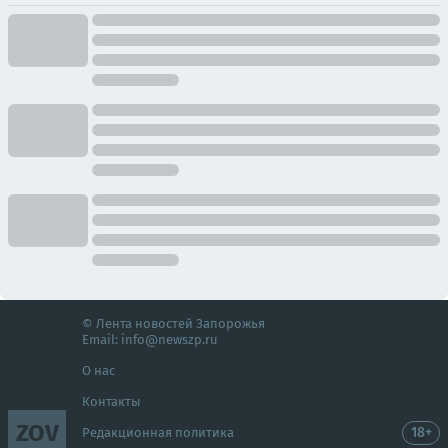
© Лента новостей Запорожья
Email:
info@newszp.ru
О нас
Контакты
ZOV
18+
Редакционная политика