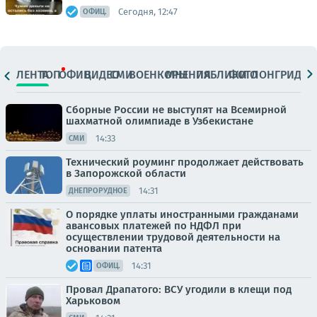
Сегодня, 12:47
ОФИЦ.
ЛЕНТА
ТОП
ОФИЦ.
ВИДЕО
СМИ
ВОЕНКОРЫ
МНЕНИЯ
ПАБЛИКИ
ФОТО
ЛОНГРИДЫ
Сборные России не выступят на Всемирной
шахматной олимпиаде в Узбекистане
14:33
СМИ
Технический роуминг продолжает действовать
в Запорожской области
14:31
ДНЕПРОРУДНОЕ
О порядке уплаты иностранными гражданами
авансовых платежей по НДФЛ при
осуществлении трудовой деятельности на
основании патента
14:31
ОФИЦ.
Провал Драпатого: ВСУ угодили в клещи под
Харьковом