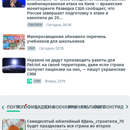
комбинированная атака на Киев — вражеские
мониторинги Разведка США сообщает, что
Россия завершает подготовку к атаке и
накопила до 20...
Сегодня, 00:36
ПАБЛИКИ
Минпросвещения обновило перечень
учебников для школьников
Сегодня, 02:18
СМИ
Украине не дадут производить ракеты для
Patriot на своей территории, даже если страна
получит лицензии на них, — пишут украинские
СМИ
Вчера, 22:19
СМИ
ЛЕНТА
ТОП
ОФИЦ.
ВИДЕО
СМИ
ВОЕНКОРЫ
МНЕНИЯ
ПАБЛИКИ
ФОТО
ЛОНГРИДЫ
Семидесятый юбилейный #День_строителя_70
будет праздновать вся страна во второе