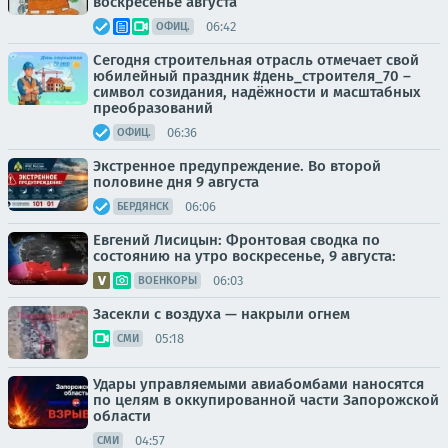
воскресенье августа
06:42
ОФИЦ.
Сегодня строительная отрасль отмечает свой
юбилейный праздник #день_строителя_70 –
символ созидания, надёжности и масштабных
преобразований
06:36
ОФИЦ.
Экстренное предупреждение. Во второй
половине дня 9 августа
06:06
БЕРДЯНСК
Евгений Лисицын: Фронтовая сводка по
состоянию на утро воскресенье, 9 августа:
06:03
ВОЕНКОРЫ
Засекли с воздуха — накрыли огнем
05:18
СМИ
Удары управляемыми авиабомбами наносятся
по целям в оккупированной части Запорожской
области
04:57
СМИ