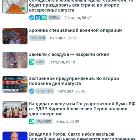
Семидесятый юбилейный #День_строителя_70
будет праздновать вся страна во второе
воскресенье августа
Сегодня, 06:42
ОФИЦ.
Хроника специальной военной операции
Сегодня, 03:03
ПАБЛИКИ
Засекли с воздуха — накрыли огнем
Сегодня, 05:18
СМИ
Экстренное предупреждение. Во второй
половине дня 9 августа
Сегодня, 06:06
БЕРДЯНСК
Кандидат в депутаты Государственной Думы РФ
от ЛДПР Кирилл Алексеевич Перов получил
удостоверение
Вчера, 20:09
ПАБЛИКИ
Владимир Рогов: Свято наближається!.
Ближайшие 48 часов ожидается массированная