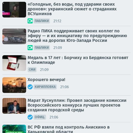
«Голодные, без воды, под ударами своих
дронов»: украинский сюжет о страданиях
ВСУшников
21:12
ПАБЛИКИ
Радио ПИКА поддерживает своих коллег по
эфиру — и их инициативу по предупреждению
людей на дорогах Юго-Запада России
21:09
ПАБЛИКИ
Медаль в 17 лет : Борчиху из Бердянска готовят
к Олимпиаде
21:09
СМИ
Хорошего вечера!
21:06
КИРИЛЛОВКА
Марат Хуснуллин: Провел заседание комиссии
Всероссийского конкурса лучших проектов
создания городской среды
21:06
ОФИЦ.
ВС РФ взяли под контроль Анискино в
Харьковской области