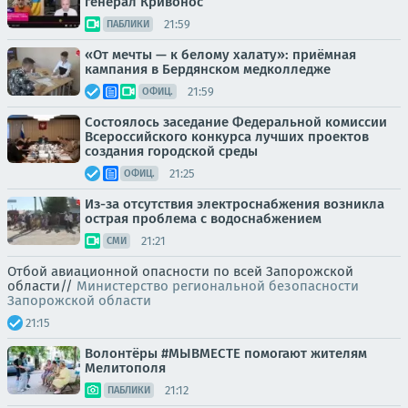
генерал Кривонос
21:59
ПАБЛИКИ
«От мечты — к белому халату»: приёмная
кампания в Бердянском медколледже
21:59
ОФИЦ.
Состоялось заседание Федеральной комиссии
Всероссийского конкурса лучших проектов
создания городской среды
21:25
ОФИЦ.
Из-за отсутствия электроснабжения возникла
острая проблема с водоснабжением
21:21
СМИ
Отбой авиационной опасности по всей Запорожской
области//
Министерство региональной безопасности
Запорожской области
21:15
Волонтёры #МЫВМЕСТЕ помогают жителям
Мелитополя
21:12
ПАБЛИКИ