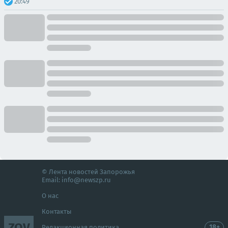
20:49
© Лента новостей Запорожья
Email:
info@newszp.ru
О нас
Контакты
ZOV
18+
Редакционная политика