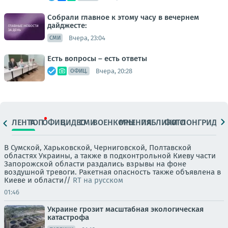
Собрали главное к этому часу в вечернем
дайджесте:
Вчера, 23:04
СМИ
Есть вопросы – есть ответы
Вчера, 20:28
ОФИЦ.
ЛЕНТА
ТОП
ОФИЦ.
ВИДЕО
СМИ
ВОЕНКОРЫ
МНЕНИЯ
ПАБЛИКИ
ФОТО
ЛОНГРИДЫ
В Сумской, Харьковской, Черниговской, Полтавской
областях Украины, а также в подконтрольной Киеву части
Запорожской области раздались взрывы на фоне
воздушной тревоги. Ракетная опасность также объявлена в
Киеве и области//
RT на русском
01:46
Украине грозит масштабная экологическая
катастрофа