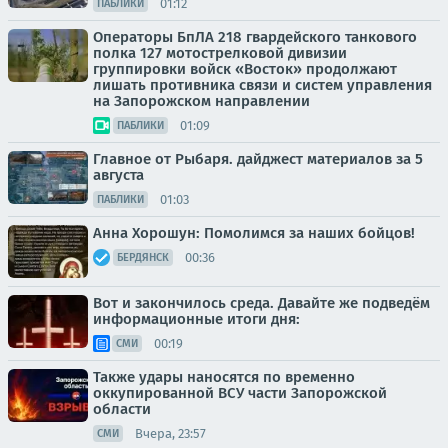
01:12
ПАБЛИКИ
Операторы БпЛА 218 гвардейского танкового
полка 127 мотострелковой дивизии
группировки войск «Восток» продолжают
лишать противника связи и систем управления
на Запорожском направлении
01:09
ПАБЛИКИ
Главное от Рыбаря. дайджест материалов за 5
августа
01:03
ПАБЛИКИ
Анна Хорошун: Помолимся за наших бойцов!
00:36
БЕРДЯНСК
Вот и закончилось среда. Давайте же подведём
информационные итоги дня:
00:19
СМИ
Также удары наносятся по временно
оккупированной ВСУ части Запорожской
области
Вчера, 23:57
СМИ