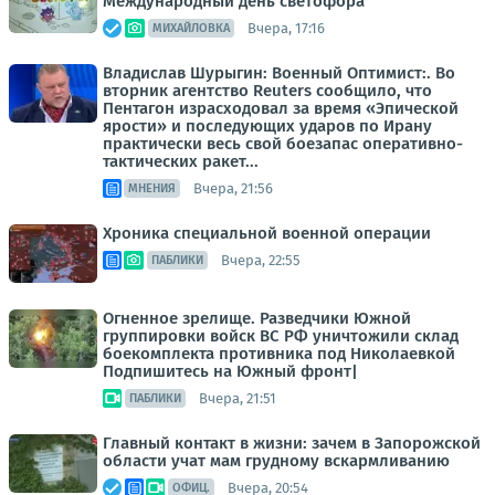
Международный день светофора
Вчера, 17:16
МИХАЙЛОВКА
Владислав Шурыгин: Военный Оптимист:. Во
вторник агентство Reuters сообщило, что
Пентагон израсходовал за время «Эпической
ярости» и последующих ударов по Ирану
практически весь свой боезапас оперативно-
тактических ракет...
Вчера, 21:56
МНЕНИЯ
Хроника специальной военной операции
Вчера, 22:55
ПАБЛИКИ
Огненное зрелище. Разведчики Южной
группировки войск ВС РФ уничтожили склад
боекомплекта противника под Николаевкой
Подпишитесь на Южный фронт|
Вчера, 21:51
ПАБЛИКИ
Главный контакт в жизни: зачем в Запорожской
области учат мам грудному вскармливанию
Вчера, 20:54
ОФИЦ.