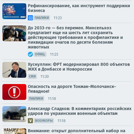
Рефинансирование, как инструмент поддержки
бизнеса
11:23
ПАБЛИКИ
До 2033-го — без перемен. Минсельхоз
предлагает еще на шесть лет сохранить
действующие требования к профилактике и
ликвидации очагов по десяти болезням
животных
11:23
ОФИЦ.
Хуснуллин: ФРТ модернизировал 800 объектов
ЖКХ в Донбассе и Новороссии
11:20
СМИ
Опасность на дороге Токмак–Молочанск–
Левадное!
11:18
ПАБЛИКИ
Александр Сладков: В комментариях российских
ударов по украинским военным объектам
11:18
ВОЕНКОРЫ
Внимание: открыт дополнительный набор на