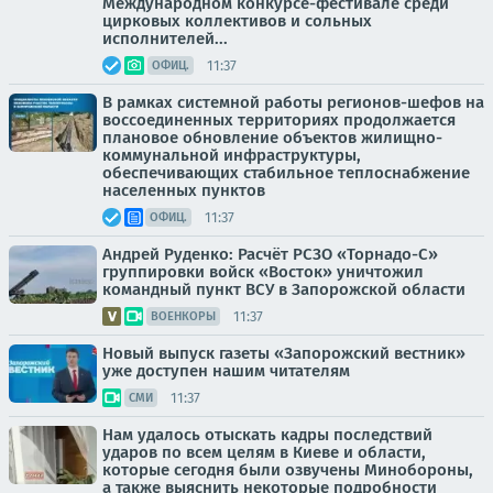
Международном конкурсе-фестивале среди
цирковых коллективов и сольных
исполнителей...
11:37
ОФИЦ.
В рамках системной работы регионов-шефов на
воссоединенных территориях продолжается
плановое обновление объектов жилищно-
коммунальной инфраструктуры,
обеспечивающих стабильное теплоснабжение
населенных пунктов
11:37
ОФИЦ.
Андрей Руденко: Расчёт РСЗО «Торнадо-С»
группировки войск «Восток» уничтожил
командный пункт ВСУ в Запорожской области
11:37
ВОЕНКОРЫ
Новый выпуск газеты «Запорожский вестник»
уже доступен нашим читателям
11:37
СМИ
Нам удалось отыскать кадры последствий
ударов по всем целям в Киеве и области,
которые сегодня были озвучены Минобороны,
а также выяснить некоторые подробности