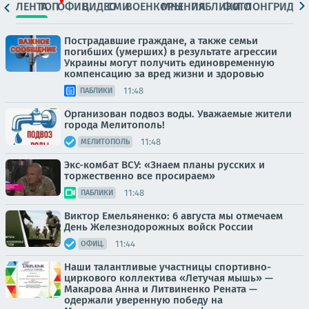
ЛЕНТА
ТОП
ОФИЦ.
ВИДЕО
СМИ
ВОЕНКОРЫ
МНЕНИЯ
ПАБЛИКИ
ФОТО
ЛОНГРИДЫ
Пострадавшие граждане, а также семьи
погибших (умерших) в результате агрессии
Украины могут получить единовременную
компенсацию за вред жизни и здоровью
11:48
ПАБЛИКИ
Организован подвоз воды. Уважаемые жители
города Мелитополь!
11:48
МЕЛИТОПОЛЬ
Экс-комбат ВСУ: «Знаем планы русских и
торжественно все просираем»
11:48
ПАБЛИКИ
Виктор Емельяненко: 6 августа мы отмечаем
День Железнодорожных войск России
11:44
ОФИЦ.
Наши талантливые участницы спортивно-
циркового коллектива «Летучая мышь» —
Макарова Анна и Литвиненко Рената —
одержали уверенную победу на