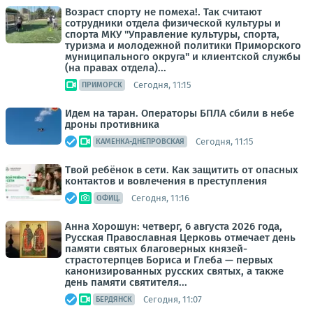
Возраст спорту не помеха!. Так считают
сотрудники отдела физической культуры и
спорта МКУ "Управление культуры, спорта,
туризма и молодежной политики Приморского
муниципального округа" и клиентской службы
(на правах отдела)...
Сегодня, 11:15
ПРИМОРСК
Идем на таран. Операторы БПЛА сбили в небе
дроны противника
Сегодня, 11:15
КАМЕНКА-ДНЕПРОВСКАЯ
Твой ребёнок в сети. Как защитить от опасных
контактов и вовлечения в преступления
Сегодня, 11:16
ОФИЦ.
Анна Хорошун: четверг, 6 августа 2026 года,
Русская Православная Церковь отмечает день
памяти святых благоверных князей-
страстотерпцев Бориса и Глеба — первых
канонизированных русских святых, а также
день памяти святителя...
Сегодня, 11:07
БЕРДЯНСК