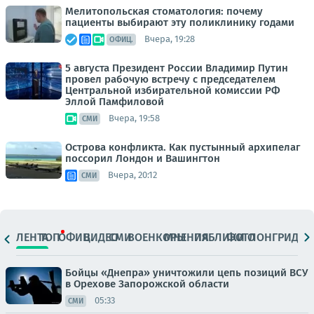
Мелитопольская стоматология: почему
пациенты выбирают эту поликлинику годами
Вчера, 19:28
ОФИЦ.
5 августа Президент России Владимир Путин
провел рабочую встречу с председателем
Центральной избирательной комиссии РФ
Эллой Памфиловой
Вчера, 19:58
СМИ
Острова конфликта. Как пустынный архипелаг
поссорил Лондон и Вашингтон
Вчера, 20:12
СМИ
ЛЕНТА
ТОП
ОФИЦ.
ВИДЕО
СМИ
ВОЕНКОРЫ
МНЕНИЯ
ПАБЛИКИ
ФОТО
ЛОНГРИДЫ
Бойцы «Днепра» уничтожили цепь позиций ВСУ
в Орехове Запорожской области
05:33
СМИ