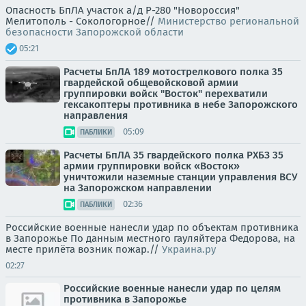
Опасность БпЛА участок а/д Р-280 "Новороссия"
Мелитополь - Сокологорное//
Министерство региональной
безопасности Запорожской области
05:21
Расчеты БпЛА 189 мотострелкового полка 35
гвардейской общевойсковой армии
группировки войск "Восток" перехватили
гексакоптеры противника в небе Запорожского
направления
05:09
ПАБЛИКИ
Расчеты БпЛА 35 гвардейского полка РХБЗ 35
армии группировки войск «Восток»
уничтожили наземные станции управления ВСУ
на Запорожском направлении
02:36
ПАБЛИКИ
Российские военные нанесли удар по объектам противника
в Запорожье По данным местного гауляйтера Федорова, на
месте прилёта возник пожар.//
Украина.ру
02:27
Российские военные нанесли удар по целям
противника в Запорожье