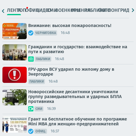
ЛЕНТА
ТОП
ОФИЦ.
ВИДЕО
СМИ
ВОЕНКОРЫ
МНЕНИЯ
ПАБЛИКИ
ФОТО
ЛОНГРИДЫ
Внимание: высокая пожароопасность!
16:48
ЧЕРНИГОВКА
Гражданин и государство: взаимодействие на
пути к развитию
16:48
ПАБЛИКИ
FPV-дрон ВСУ ударил по жилому дому в
Энергодаре
16:48
ПАБЛИКИ
Новороссийские десантники уничтожили
группу разведывательных и ударных БПЛА
противника
16:39
СМИ
Грант на бесплатное обучение по программе
Mini MBA для женщин-предпринимателей
16:37
ОФИЦ.