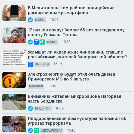
В Мелитопольском районе полицейские
раскрыли кражу смартфона
16:28
ОФИЦ.
17 витков вокруг Земли: 65 лет легендарному
полёту Германа Титова
16:28
ОФИЦ.
Услышат ли украинские чиновники, ставшие
российскими, жителей Запорожской области?
16:19
ПАБЛИКИ
Электроэнергию будут отключать днем в
Приморском МО до 9 августа
16:19
ПАБЛИКИ
Вниманию жителей микрорайона Нагорная
часть Бердянска
16:19
БЕРДЯНСК
Плодородненский дом культуры напомнил об
угрозах терроризма
16:15
МИХАЙЛОВКА