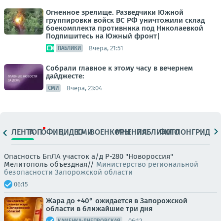
Огненное зрелище. Разведчики Южной
группировки войск ВС РФ уничтожили склад
боекомплекта противника под Николаевкой
Подпишитесь на Южный фронт|
Вчера, 21:51
ПАБЛИКИ
Собрали главное к этому часу в вечернем
дайджесте:
Вчера, 23:04
СМИ
ЛЕНТА
ТОП
ОФИЦ.
ВИДЕО
СМИ
ВОЕНКОРЫ
МНЕНИЯ
ПАБЛИКИ
ФОТО
ЛОНГРИДЫ
Опасность БпЛА участок а/д Р-280 "Новороссия"
Мелитополь объездная//
Министерство региональной
безопасности Запорожской области
06:15
Жара до +40° ожидается в Запорожской
области в ближайшие три дня
06:12
КАМЕНКА-ДНЕПРОВСКАЯ