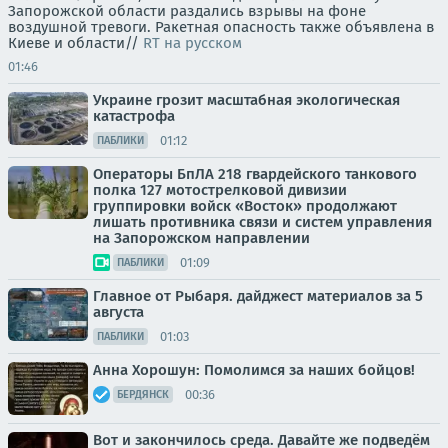
Запорожской области раздались взрывы на фоне
воздушной тревоги. Ракетная опасность также объявлена в
Киеве и области//
RT на русском
01:46
Украине грозит масштабная экологическая
катастрофа
01:12
ПАБЛИКИ
Операторы БпЛА 218 гвардейского танкового
полка 127 мотострелковой дивизии
группировки войск «Восток» продолжают
лишать противника связи и систем управления
на Запорожском направлении
01:09
ПАБЛИКИ
Главное от Рыбаря. дайджест материалов за 5
августа
01:03
ПАБЛИКИ
Анна Хорошун: Помолимся за наших бойцов!
00:36
БЕРДЯНСК
Вот и закончилось среда. Давайте же подведём