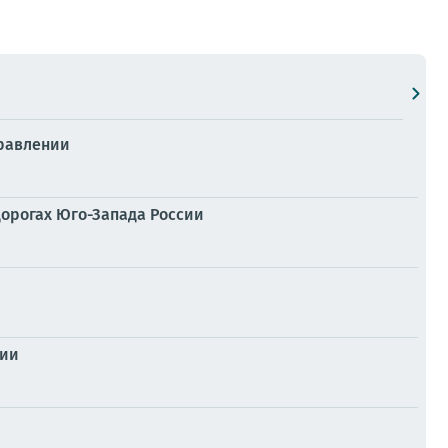
правлении
дорогах Юго-Запада России
нии