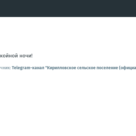
койной ночи!
очник:
Telegram-канал "Кирилловское сельское поселение (офици