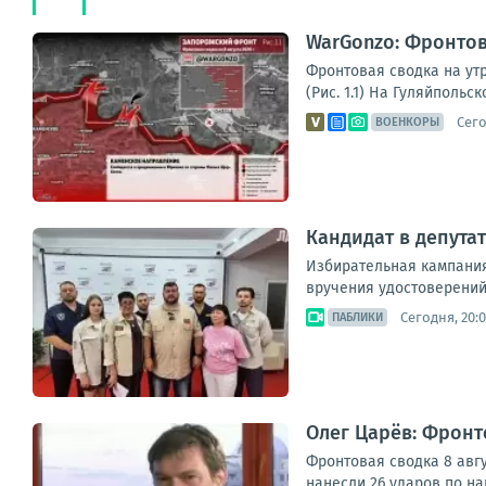
WarGonzo: Фронтова
Фронтовая сводка на ут
(Рис. 1.1) На Гуляйполь
Сего
ВОЕНКОРЫ
Кандидат в депута
Избирательная кампания
вручения удостоверений
Сегодня, 20:
ПАБЛИКИ
Олег Царёв: Фронт
Фронтовая сводка 8 авг
нанесли 26 ударов по н