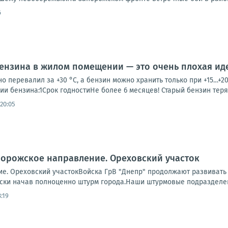
6
ензина в жилом помещении — это очень плохая иде
о перевалил за +30 °C, а бензин можно хранить только при +15…+2
и бензина:1Срок годностиНе более 6 месяцев! Старый бензин теряет
20:05
порожское направление. Ореховский участок
е. Ореховский участокВойска ГрВ "Днепр" продолжают развивать 
ски начав полноценно штурм города.Наши штурмовые подразделени
:19