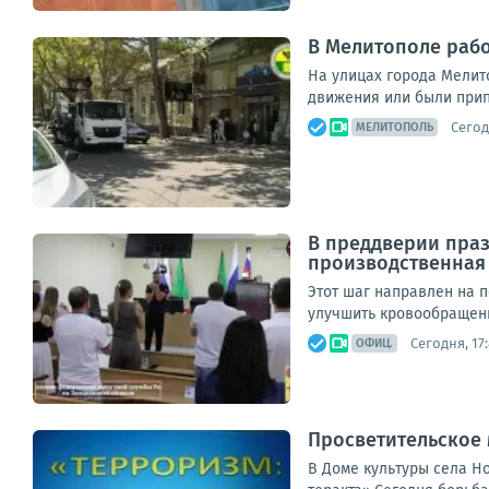
В Мелитополе рабо
На улицах города Мелит
движения или были прип
Сегод
МЕЛИТОПОЛЬ
В преддверии праз
производственная 
Этот шаг направлен на 
улучшить кровообращени
Сегодня, 17
ОФИЦ.
Просветительское 
В Доме культуры села Н