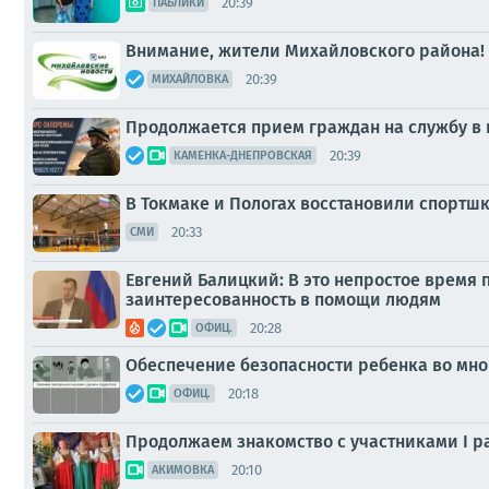
20:39
ПАБЛИКИ
Внимание, жители Михайловского района!
20:39
МИХАЙЛОВКА
Продолжается прием граждан на службу в
20:39
КАМЕНКА-ДНЕПРОВСКАЯ
В Токмаке и Пологах восстановили спортшк
20:33
СМИ
Евгений Балицкий: В это непростое время 
заинтересованность в помощи людям
20:28
ОФИЦ.
Обеспечение безопасности ребенка во мно
20:18
ОФИЦ.
Продолжаем знакомство с участниками I р
20:10
АКИМОВКА