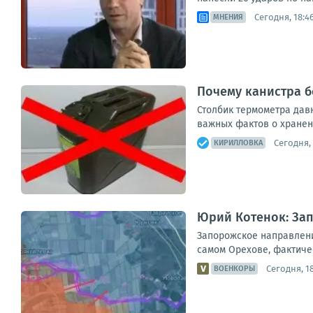
Сегодня, 18:4
МНЕНИЯ
Почему канистра б
Столбик термометра давн
важных фактов о хранени
Сегодня, 
КИРИЛЛОВКА
Юрий Котенок: За
Запорожское направлени
самом Орехове, фактиче
Сегодня, 18
ВОЕНКОРЫ