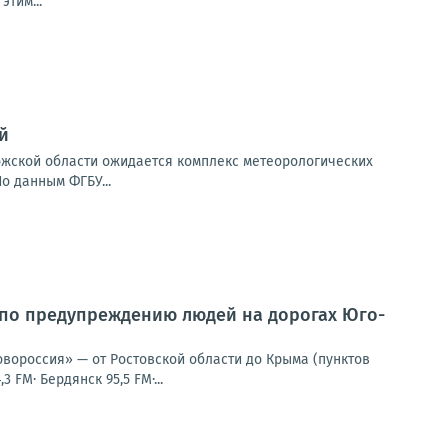
тим...
й
порожской области ожидается комплекс метеорологических
о данным ФГБУ...
 по предупреждению людей на дорогах Юго-
овороссия» — от Ростовской области до Крыма (пунктов
 FM· Бердянск 95,5 FM·...