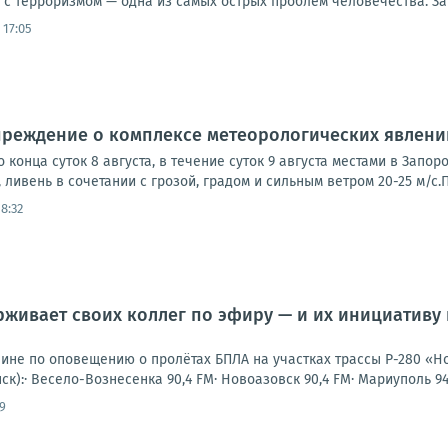
 с терроризмом — одна из самых острых проблем человечества. За э
 17:05
реждение о комплексе метеорологических явлени
до конца суток 8 августа, в течение суток 9 августа местами в За
 ливень в сочетании с грозой, градом и сильным ветром 20-25 м/с.П
8:32
живает своих коллег по эфиру — и их инициативу
шине по оповещению о пролётах БПЛА на участках трассы Р-280 «Н
к):· Весело-Вознесенка 90,4 FM· Новоазовск 90,4 FM· Мариуполь 94,3
9