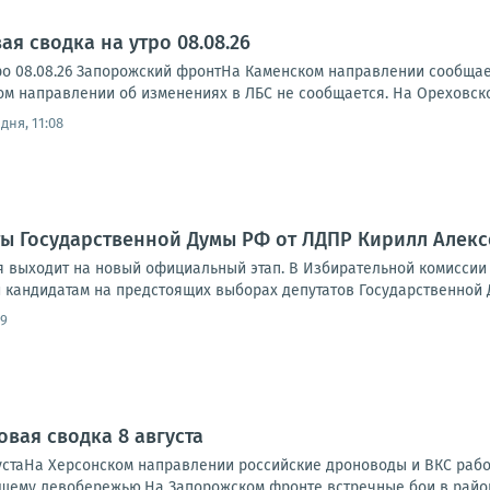
я сводка на утро 08.08.26
ро 08.08.26 Запорожский фронтНа Каменском направлении сообща
ском направлении об изменениях в ЛБС не сообщается. На Ореховск
дня, 11:08
ты Государственной Думы РФ от ЛДПР Кирилл Алек
 выходит на новый официальный этап. В Избирательной комиссии
 кандидатам на предстоящих выборах депутатов Государственной Д
09
овая сводка 8 августа
устаНа Херсонском направлении российские дроноводы и ВКС работ
ашему левобережью.На Запорожском фронте встречные бои в районе