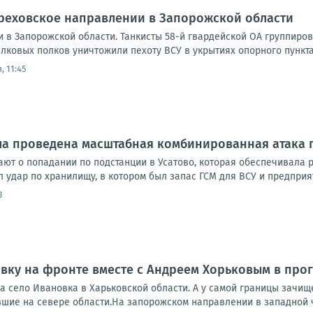
Ореховское направлении в Запорожской области
 в Запорожской области. Танкисты 58-й гвардейской ОА группиро
лковых полков уничтожили пехоту ВСУ в укрытиях опорного пункта
, 11:45
ла проведена масштабная комбинированная атака 
ют о попадании по подстанции в Усатово, которая обеспечивала
л удар по хранилищу, в котором был запас ГСМ для ВСУ и предприя
3
вку на фронте вместе с Андреем Хорьковым в прог
а село Ивановка в Харьковской области. А у самой границы зачищ
вшие на севере области.На запорожском направлении в западной ч