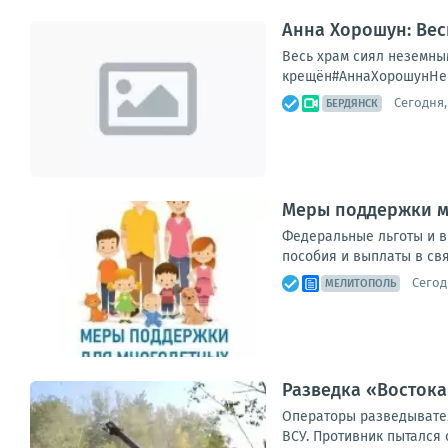
Анна Хорошун: Вес
Весь храм сиял неземны
крещён#АннаХорошунНе з
Сегодня, 
БЕРДЯНСК
Меры поддержки м
Федеральные льготы и в
пособия и выплаты в свя
Сегодн
МЕЛИТОПОЛЬ
Разведка «Востока
Операторы разведывате
ВСУ. Противник пытался 