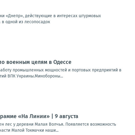
вки «Днепр», действующие в интересах штурмовых
 в одной из лесопосадок
по военным целям в Одессе
 работу промышленных мощностей и портовых предприятий в
тий ВПК Украины.Минобороны...
рамме «На Линии» | 9 августа
ен лес у деревни Малая Волчья. Появляется возможность
асти Малой Токмачки наши...