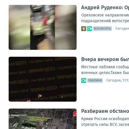
Андрей Руденко: 
Ореховское направлении
подразделений мотостре
Сегодня
ВОЕНКОРЫ
Вчера вечером бы
Местные паблики сообща
военных целях.Также бы
Сегодня, 11:1
ПАБЛИКИ
Разбираем обстано
Армия России освободил
отрезать силы ВСУ, засе