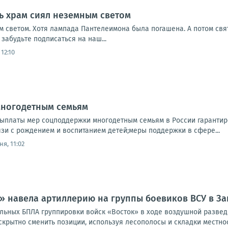
ь храм сиял неземным светом
м светом. Хотя лампада Пантелеимона была погашена. А потом свят
абудьте подписаться на наш...
12:10
ногодетным семьям
ыплаты мер соцподдержки многодетным семьям в России гарантир
зи с рождением и воспитанием детей;меры поддержки в сфере...
я, 11:02
» навела артиллерию на группы боевиков ВСУ в З
льных БПЛА группировки войск «Восток» в ходе воздушной разве
скрытно сменить позиции, используя лесополосы и складки местнос