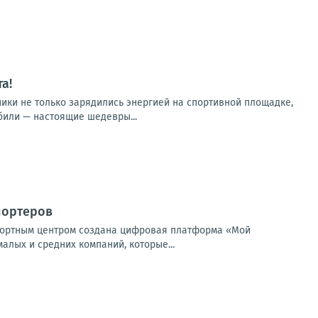
а!
ники не только зарядились энергией на спортивной площадке,
били — настоящие шедевры...
портеров
спортным центром создана цифровая платформа «Мой
алых и средних компаний, которые...