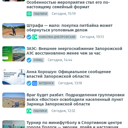
Особенностью мероприятия стал его по-
настоящему семейный формат
Сегодня, 15:19
ПАБЛИКИ
Штрафа — мало: покупка питбайка может
обернуться уголовным делом
Сегодня, 10:13
КАМЕНКА-ДНЕПРОВСКАЯ
ЗАЭС: Внешнее энергоснабжение Запорожской
АЭС восстановлено менее чем за час
Сегодня, 14:44
ОФИЦ.
Анна Хорошун: Официальное сообщение
властей Запорожской области:
Сегодня, 13:18
БЕРДЯНСК
Враг будет разбит. Подразделения группировки
войск «Восток» освободили населенный пункт
Зарница Запорожской области
Сегодня, 12:32
ПАБЛИКИ
Турнир по минифутболу в Спортивном центре
города Пологи — эмоции, драйв и настоящая