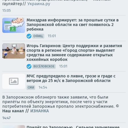
гауляйтер//
Украина.ру
15:05
Минздрав информирует: за прошлые сутки в
Запорожской области на свет появилось 2
ребенка
15:01
ОФИЦ.
Игорь Гагаринов: Центр поддержки и развития
спорта в регионе «Город спорта» выделяет
средства на зимнее содержание открытых
хоккейных коробок
15:01
ВЕСЁЛОВСКОЕ
МЧС предупредило о ливне, грозе и граде с
ветром до 25 м/с в Запорожской области
14:54
СМИ
В Запорожском облэнерго также заявили, что были
прилёты по объекту энергетики, после чего у части
потребителей Запорожья пропало электроснабжение. ©
Наш канал
//
ИЗНАНКА
14:47
Прилёт по Запорожью.. Сильное задымление.