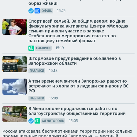
образ жизни!
15:24
ОФИЦ.
Спорт всей семьей. За общим делом: ко Дню
физкультурника активисты Центра «Молодая
семья» приняли участие в зарядке
Особенностью мероприятия стал его по-
настоящему семейный формат
15:19
ПАБЛИКИ
Штормовое предупреждение объявлено в
Запорожской области
15:18
ПАБЛИКИ
А тем временем жители Запорожья радостно
встречают и хлопают в ладоши фпв-дрону ВС
РФ
15:09
ПАБЛИКИ
В Мелитополе продолжаются работы по
благоустройству общественных территорий
15:05
МЕЛИТОПОЛЬ
Россия атаковала беспилотниками территории нескольких
промышленных предприятий Запорожья, — местный