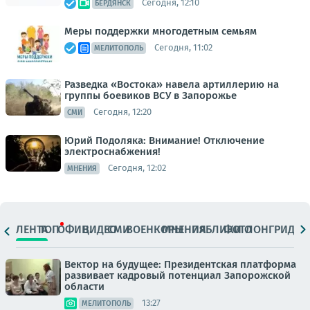
Сегодня, 12:10
БЕРДЯНСК
Меры поддержки многодетным семьям
Сегодня, 11:02
МЕЛИТОПОЛЬ
Разведка «Востока» навела артиллерию на
группы боевиков ВСУ в Запорожье
Сегодня, 12:20
СМИ
Юрий Подоляка: Внимание! Отключение
электроснабжения!
Сегодня, 12:02
МНЕНИЯ
ЛЕНТА
ТОП
ОФИЦ.
ВИДЕО
СМИ
ВОЕНКОРЫ
МНЕНИЯ
ПАБЛИКИ
ФОТО
ЛОНГРИДЫ
Вектор на будущее: Президентская платформа
развивает кадровый потенциал Запорожской
области
13:27
МЕЛИТОПОЛЬ