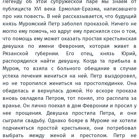
Легенду об этой супружеской паре мы знаем от
публициста XVI века Ермолая-Еразма, написавшего
про них повесть. В ней рассказывается, что будущий
князь Муромский Петр заболел проказой. Ничего не
могло ему помочь, но вдруг ему приснился сон о том,
что помощь ему может оказать простая крестьянская
девушка по имени Феврония, которая живет в
Рязанской губернии. Его отец, князь Юрий,
распорядился найти девушку. Когда та прибыла в
Муром, то взяла с больного обещание в случае
успеха лечения жениться на ней. Петр выздоровел,
но не торопился жениться на простолюдинке. Она
обиделась и вернулась домой. Но вскоре проказа
вновь овладела Петром, тот понял, это расплата за
вранье. Он лично поехал в дом Февронии и просил у
нее прощения. Девушка простила Петра, и они
сыграли свадьбу. Однако бояре в Муроме не хотели
подчиняться простой крестьянке, они потребовал
выбрать между женой и престолом. Петр не