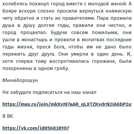
колеблясь покинул город вместе с молодой женой. А
бояре вскоре слезно просили вернуться княжескую
чету обратно и стать их правителями. Пара прожила
душа в душу долгие годы, правили они честно, и
город процветал. Будучи совсем пожилыми, они
ушли в монастырь и провели в молитвах последние
годы жизни, прося Бога, чтобы им не дано было
пережить друг друга. Они умерли в один день. И,
хотя сперва тому воспротивились горожане, были
похоронены в одном гробу.
#АннаХорошун
Не забудьте подписаться на наш канал
https://max.ru/join/mkXvJ97aAR_qLXTZKvdrN2IA6bP2u
В ВК
https://vk.com/id856838107