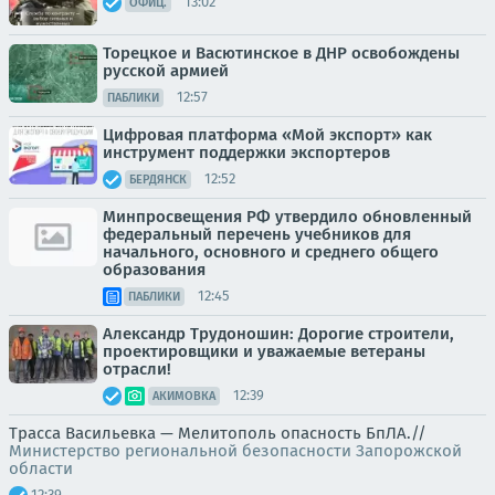
13:02
ОФИЦ.
Торецкое и Васютинское в ДНР освобождены
русской армией
12:57
ПАБЛИКИ
Цифровая платформа «Мой экспорт» как
инструмент поддержки экспортеров
12:52
БЕРДЯНСК
Минпросвещения РФ утвердило обновленный
федеральный перечень учебников для
начального, основного и среднего общего
образования
12:45
ПАБЛИКИ
Александр Трудоношин: Дорогие строители,
проектировщики и уважаемые ветераны
отрасли!
12:39
АКИМОВКА
Трасса Васильевка — Мелитополь опасность БпЛА.//
Министерство региональной безопасности Запорожской
области
12:39