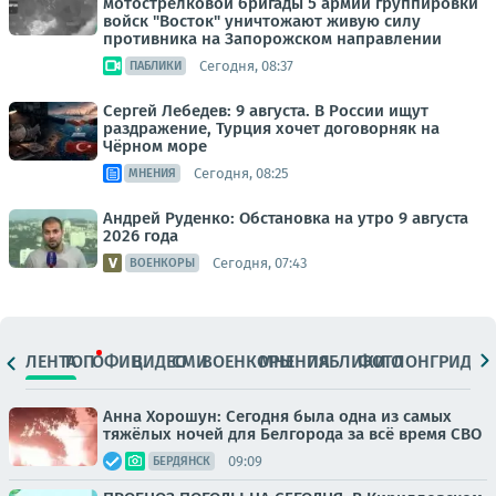
мотострелковой бригады 5 армии группировки
войск "Восток" уничтожают живую силу
противника на Запорожском направлении
Сегодня, 08:37
ПАБЛИКИ
Сергей Лебедев: 9 августа. В России ищут
раздражение, Турция хочет договорняк на
Чёрном море
Сегодня, 08:25
МНЕНИЯ
Андрей Руденко: Обстановка на утро 9 августа
2026 года
Сегодня, 07:43
ВОЕНКОРЫ
ЛЕНТА
ТОП
ОФИЦ.
ВИДЕО
СМИ
ВОЕНКОРЫ
МНЕНИЯ
ПАБЛИКИ
ФОТО
ЛОНГРИДЫ
Анна Хорошун: Сегодня была одна из самых
тяжёлых ночей для Белгорода за всё время СВО
09:09
БЕРДЯНСК