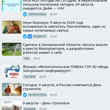
ПРОГНОЗ ПОГОДЫ НА СЕГОДНЯ. В Кирилловском
сельском поселении сегодня, 09 августа,
ожидается: Днём -- +34С
09:07
КИРИЛЛОВКА
Анна Хорошун: 9 августа 2026 года
вспоминается святитель Пантелеймон, один из
самых почитаемых святых
09:07
БЕРДЯНСК
Сделано в Запорожской области: Насосы вошли
в реестр Минпромторга, а разработчики
роботов заявят о себе
09:07
СМИ
Филиал «Мелитопольское ПУВКХ» ГУП ЗО «Вода
Запорожья» информирует!
09:07
ПАБЛИКИ
Сегодня, 9 августа, в России отмечается День
строителя
09:07
МЕЛИТОПОЛЬ
9 августа – День строителя
09:07
ПАБЛИКИ