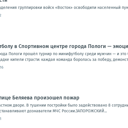
сти
зделения группировки войск «Восток» освободили населенный пун
2
болу в Спортивном центре города Пологи — эмоции
рода Пологи прошёл турнир по минифутболу среди мужчин — и это
дке кипели страсти: каждая команда боролась за победу, демонстр
:16
улице Беляева произошел пожар
астном дворе. В тушении постройки было задействовано 8 сотрудн
станавливают дознаватели МЧС России.ЗАПОРОЖСКИЙ...
1