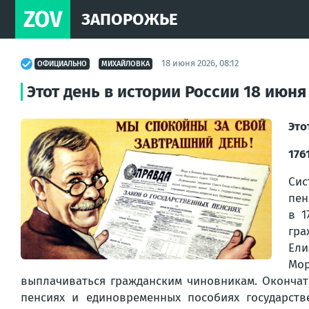
ZOV
ЗАПОРОЖЬЕ
18 июня 2026, 08:12
ОФИЦИАЛЬНО
МИХАЙЛОВКА
Этот день в истории России 18 июня
Это
176
Сис
пен
в 1
гра
Ели
Мор
выплачиваться гражданским чиновникам. Окончате
пенсиях и единовременных пособиях государст