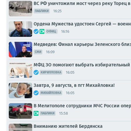
ВС РФ уничтожили мост через реку Торец 
16:25
ПАБЛИКИ
Ордена Мужества удостоен Сергей — воен
16:16
ОФИЦ.
Медведев: Финал карьеры Зеленского бли
16:09
СМИ
МФЦ ЗО помогают выбрать избирательный 
16:05
КИРИЛЛОВКА
Завтра, 9 августа, в пгт Михайловка!
16:05
МИХАЙЛОВКА
В Мелитополе сотрудники МЧС России опе
15:58
ПАБЛИКИ
Вниманию жителей Бердянска