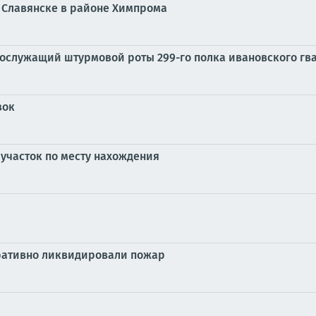
в Славянске в районе Химпрома
нослужащий штурмовой роты 299-го полка ивановского гв
зок
участок по месту нахождения
ративно ликвидировали пожар