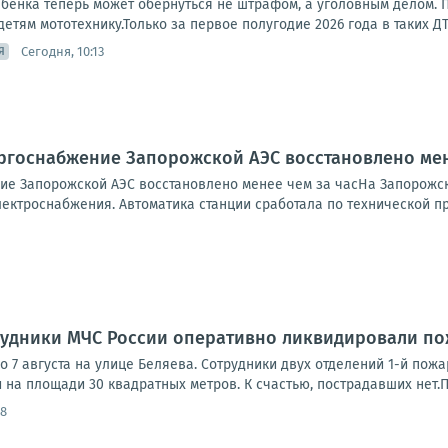
ебенка теперь может обернуться не штрафом, а уголовным делом.
етям мототехнику.Только за первое полугодие 2026 года в таких ДТ
Сегодня, 10:13
Я
ргоснабжение Запорожской АЭС восстановлено мен
е Запорожской АЭС восстановлено менее чем за часНа Запорожск
ктроснабжения. Автоматика станции сработала по технической при
рудники МЧС России оперативно ликвидировали п
 7 августа на улице Беляева. Сотрудники двух отделений 1-й пож
 на площади 30 квадратных метров. К счастью, пострадавших нет.Пр
58