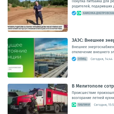
Покупка питбайка для р
родителей, подаривших д
КАМЕНКА-ДНЕПРОВСКА
ЗАЭС: Внешнее эне
Внешнее энергоснабжени
отключение внешнего эле
Сегодня, 14:44
ОФИЦ.
В Мелитополе сот
Происшествие произошло
возгорание летней кухни
Сегодня, 15:
ПАБЛИКИ