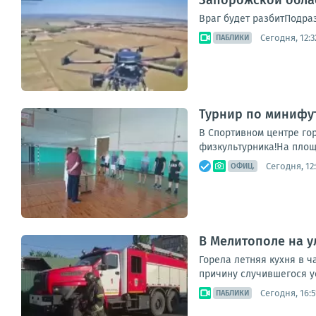
Запорожской обла
Враг будет разбитПодра
Сегодня, 12:3
ПАБЛИКИ
Турнир по минифут
В Спортивном центре го
физкультурника!На площа
Сегодня, 12
ОФИЦ.
В Мелитополе на 
Горела летняя кухня в ч
причину случившегося у
Сегодня, 16:5
ПАБЛИКИ