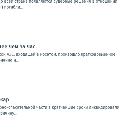
 По всей стране появляются судебные решения в отношении
П погибли...
ее чем за час
ой АЭС, входящей в Росатом, произошло кратковременное
чине и...
ожар
арно-спасательной части в кратчайшие сроки ликвидировали
ичину...