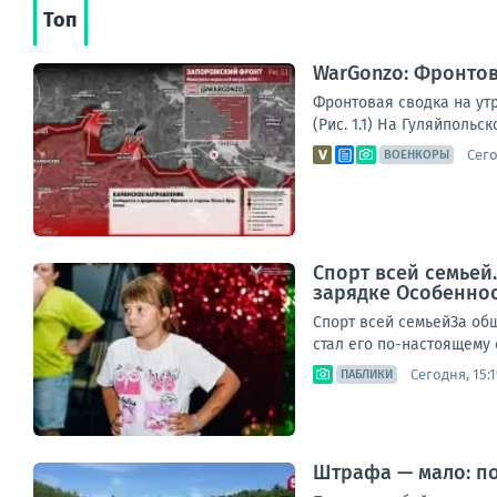
Топ
WarGonzo: Фронтова
Фронтовая сводка на ут
(Рис. 1.1) На Гуляйполь
Сего
ВОЕНКОРЫ
Спорт всей семьей
зарядке Особенно
Спорт всей семьейЗа об
стал его по-настоящему 
Сегодня, 15:1
ПАБЛИКИ
Штрафа — мало: п