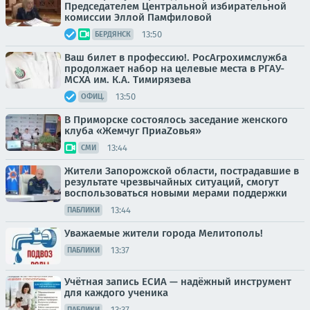
Председателем Центральной избирательной
комиссии Эллой Памфиловой
13:50
БЕРДЯНСК
Ваш билет в профессию!. РосАгрохимслужба
продолжает набор на целевые места в РГАУ-
МСХА им. К.А. Тимирязева
13:50
ОФИЦ.
В Приморске состоялось заседание женского
клуба «Жемчуг ПриаZовья»
13:44
СМИ
Жители Запорожской области, пострадавшие в
результате чрезвычайных ситуаций, смогут
воспользоваться новыми мерами поддержки
13:44
ПАБЛИКИ
Уважаемые жители города Мелитополь!
13:37
ПАБЛИКИ
Учётная запись ЕСИА — надёжный инструмент
для каждого ученика
13:37
ПАБЛИКИ