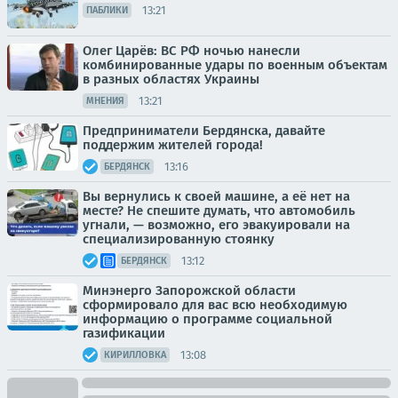
13:21
ПАБЛИКИ
Олег Царёв: ВС РФ ночью нанесли
комбинированные удары по военным объектам
в разных областях Украины
13:21
МНЕНИЯ
Предприниматели Бердянска, давайте
поддержим жителей города!
13:16
БЕРДЯНСК
Вы вернулись к своей машине, а её нет на
месте? Не спешите думать, что автомобиль
угнали, — возможно, его эвакуировали на
специализированную стоянку
13:12
БЕРДЯНСК
Минэнерго Запорожской области
сформировало для вас всю необходимую
информацию о программе социальной
газификации
13:08
КИРИЛЛОВКА