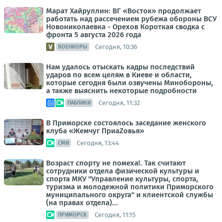
Марат Хайруллин: ВГ «Восток» продолжает
работать над рассечением рубежа обороны ВСУ
Новониколаевка - Орехов Короткая сводка с
фронта 5 августа 2026 года
Сегодня, 10:36
ВОЕНКОРЫ
Нам удалось отыскать кадры последствий
ударов по всем целям в Киеве и области,
которые сегодня были озвучены Минобороны,
а также выяснить некоторые подробности
Сегодня, 11:32
ПАБЛИКИ
В Приморске состоялось заседание женского
клуба «Жемчуг ПриаZовья»
Сегодня, 13:44
СМИ
Возраст спорту не помеха!. Так считают
сотрудники отдела физической культуры и
спорта МКУ "Управление культуры, спорта,
туризма и молодежной политики Приморского
муниципального округа" и клиентской службы
(на правах отдела)...
Сегодня, 11:15
ПРИМОРСК