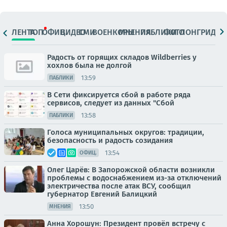
ЛЕНТА
ТОП
ОФИЦ.
ВИДЕО
СМИ
ВОЕНКОРЫ
МНЕНИЯ
ПАБЛИКИ
ФОТО
ЛОНГРИДЫ
Радость от горящих складов Wildberries у
хохлов была не долгой
13:59
ПАБЛИКИ
В Сети фиксируется сбой в работе ряда
сервисов, следует из данных "Сбой
13:58
ПАБЛИКИ
Голоса муниципальных округов: традиции,
безопасность и радость созидания
13:54
ОФИЦ.
Олег Царёв: В Запорожской области возникли
проблемы с водоснабжением из-за отключений
электричества после атак ВСУ, сообщил
губернатор Евгений Балицкий
13:50
МНЕНИЯ
Анна Хорошун: Президент провёл встречу с