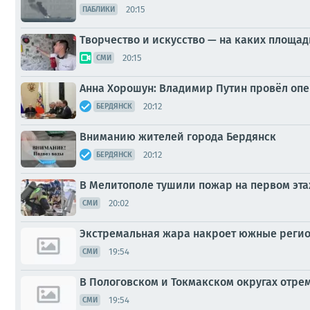
20:15
ПАБЛИКИ
Творчество и искусство — на каких площа
20:15
СМИ
Анна Хорошун: Владимир Путин провёл оп
20:12
БЕРДЯНСК
Вниманию жителей города Бердянск
20:12
БЕРДЯНСК
В Мелитополе тушили пожар на первом эт
20:02
СМИ
Экстремальная жара накроет южные регион
19:54
СМИ
В Пологовском и Токмакском округах отр
19:54
СМИ