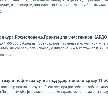
 штаба #МЫВМЕСТЕ, активисты Молодой Гвардии и добровольчески
лидам, пенсионерам, многодетным семьям и лежачим больным.Мы по
52
онкурс Росмолодёжь.Гранты для участников КАРДО
до 1 500 000 рублей на проект, который изменит мир уличной культ
явку, мы собрали всю ключевую информацию в карточках #KARDOinfo
ня, 18:33
 газу и нефти: за сутки под удар попали сразу 11 о
ки под удар попали сразу 11 объектовВчера российские войска нан
.По данным «Нафтогаза», на востоке страны были поражены сразу 
2