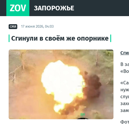
ZOV
ЗАПОРОЖЬЕ
17 июня 2026, 04:03
СМИ
Сгинули в своём же опорнике
Сги
В з
«Во
«Са
нуж
слу
зах
зам
Фот