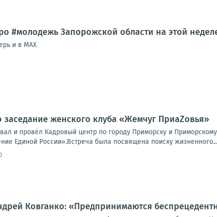
ро #молодежь Запорожской области на этой недел
ерь и в MAX
 заседание женского клуба «Жемчуг ПриаZовья»
вал и провёл Кадровый центр по городу Приморску и Приморскому
ние Единой России».Встреча была посвящена поиску жизненного..
0
Андрей Ковганко: «Предпринимаются беспрецедент