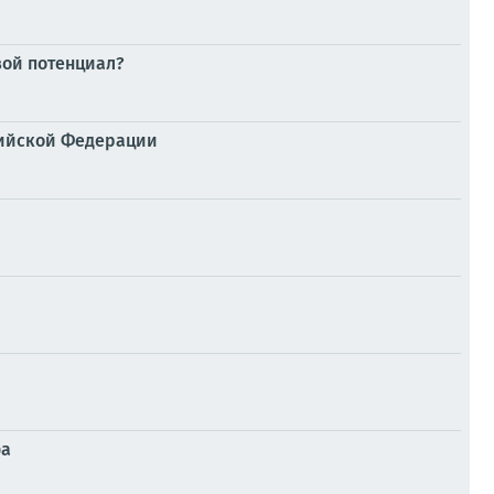
вой потенциал?
сийской Федерации
фа