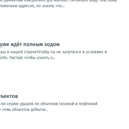
х движений ежедневно доставляют питьевую воду тем, кому
могаем адресно, но знаем, что...
 уже идёт полным ходом
уры в нашей стране!Чтобы ты не запутался в условиях и
. Листай, чтобы узнать о...
бъектов
если серию ударов по объектам газовой и нефтяной
семь объектов добычи...