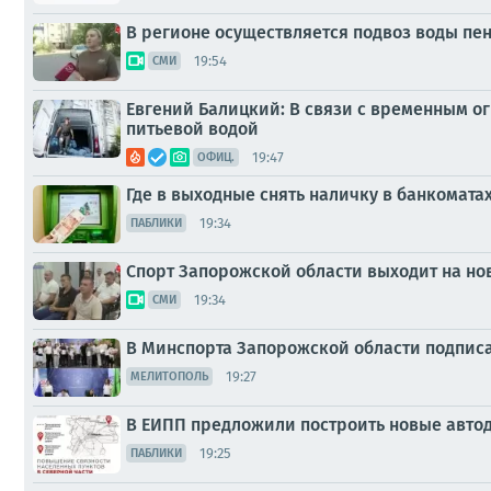
В регионе осуществляется подвоз воды п
19:54
СМИ
Евгений Балицкий: В связи с временным 
питьевой водой
19:47
ОФИЦ.
Где в выходные снять наличку в банкомата
19:34
ПАБЛИКИ
Спорт Запорожской области выходит на но
19:34
СМИ
В Минспорта Запорожской области подпис
19:27
МЕЛИТОПОЛЬ
В ЕИПП предложили построить новые автод
19:25
ПАБЛИКИ