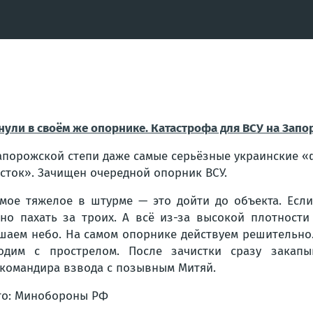
нули в своём же опорнике. Катастрофа для ВСУ на Зап
апорожской степи даже самые серьёзные украинские «
сток». Зачищен очередной опорник ВСУ.
мое тяжелое в штурме — это дойти до объекта. Если
но пахать за троих. А всё из-за высокой плотности
шаем небо. На самом опорнике действуем решительно.
одим с прострелом. После зачистки сразу закапы
командира взвода с позывным Митяй.
о: Минобороны РФ