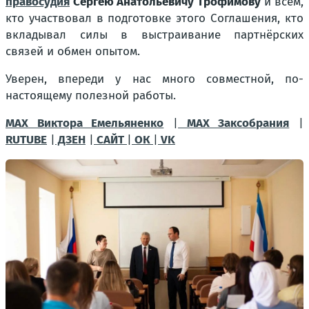
правосудия
Сергею Анатольевичу Трофимову
и всем,
кто участвовал в подготовке этого Соглашения, кто
вкладывал силы в выстраивание партнёрских
связей и обмен опытом.
Уверен, впереди у нас много совместной, по-
настоящему полезной работы.
MAX Виктора Емельяненко
|
MAX Заксобрания
|
RUTUBE
|
ДЗЕН
|
САЙТ
|
ОК
|
VK