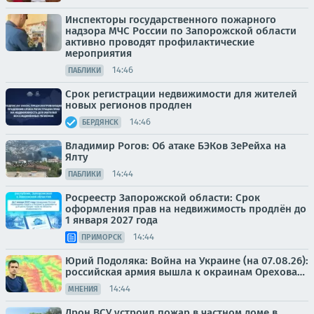
Инспекторы государственного пожарного
надзора МЧС России по Запорожской области
активно проводят профилактические
мероприятия
14:46
ПАБЛИКИ
Срок регистрации недвижимости для жителей
новых регионов продлен
14:46
БЕРДЯНСК
Владимир Рогов: Об атаке БЭКов ЗеРейха на
Ялту
14:44
ПАБЛИКИ
Росреестр Запорожской области: Срок
оформления прав на недвижимость продлён до
1 января 2027 года
14:44
ПРИМОРСК
Юрий Подоляка: Война на Украине (на 07.08.26):
российская армия вышла к окраинам Орехова…
14:44
МНЕНИЯ
Дрон ВСУ устроил пожар в частном доме в