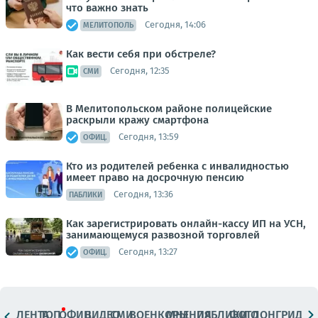
что важно знать
Сегодня, 14:06
МЕЛИТОПОЛЬ
Как вести себя при обстреле?
Сегодня, 12:35
СМИ
В Мелитопольском районе полицейские
раскрыли кражу смартфона
Сегодня, 13:59
ОФИЦ.
Кто из родителей ребенка с инвалидностью
имеет право на досрочную пенсию
Сегодня, 13:36
ПАБЛИКИ
Как зарегистрировать онлайн-кассу ИП на УСН,
занимающемуся развозной торговлей
Сегодня, 13:27
ОФИЦ.
ЛЕНТА
ТОП
ОФИЦ.
ВИДЕО
СМИ
ВОЕНКОРЫ
МНЕНИЯ
ПАБЛИКИ
ФОТО
ЛОНГРИДЫ