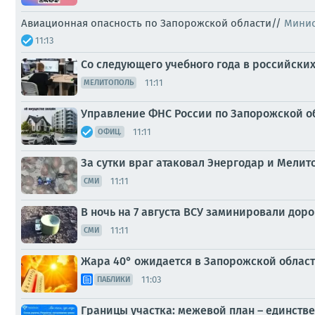
Авиационная опасность по Запорожской области//
Минис
11:13
Со следующего учебного года в российских
11:11
МЕЛИТОПОЛЬ
Управление ФНС России по Запорожской об
11:11
ОФИЦ.
За сутки враг атаковал Энергодар и Мелит
11:11
СМИ
В ночь на 7 августа ВСУ заминировали дор
11:11
СМИ
Жара 40° ожидается в Запорожской облас
11:03
ПАБЛИКИ
Границы участка: межевой план – единств