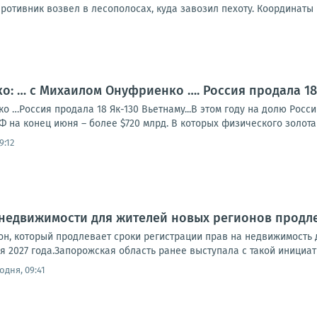
отивник возвел в лесополосах, куда завозил пехоту. Координаты 
: … с Михаилом Онуфриенко …. Россия продала 18 
 …Россия продала 18 Як-130 Вьетнаму...В этом году на долю Росс
Ф на конец июня – более $720 млрд. В которых физического золота 2
9:12
 недвижимости для жителей новых регионов продл
он, который продлевает сроки регистрации прав на недвижимость
я 2027 года.Запорожская область ранее выступала с такой инициати
одня, 09:41