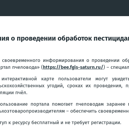
я о проведении обработок пестицидам
 своевременного информирования о проведении обр
ртал пчеловода» (
https://bee.fgis-saturn.ru/
) – специа
 интерактивной карте пользователи могут увиде
ьскохозяйственных угодий, сроках их проведения, 
ляции пчёл.
ользование портала помогает пчеловодам заранее 
ьхозтоваропроизводителям – обеспечить своевременн
туп к ресурсу бесплатный и не требует регистрации.