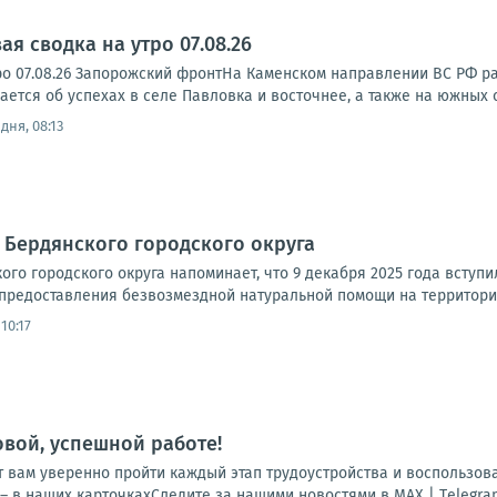
я сводка на утро 07.08.26
ро 07.08.26 Запорожский фронтНа Каменском направлении ВС РФ р
тся об успехах в селе Павловка и восточнее, а также на южных ок
дня, 08:13
 Бердянского городского округа
го городского округа напоминает, что 9 декабря 2025 года вступ
предоставления безвозмездной натуральной помощи на территории
10:17
овой, успешной работе!
 вам уверенно пройти каждый этап трудоустройства и воспользов
 в наших карточкахСледите за нашими новостями в MAX | Тelegram