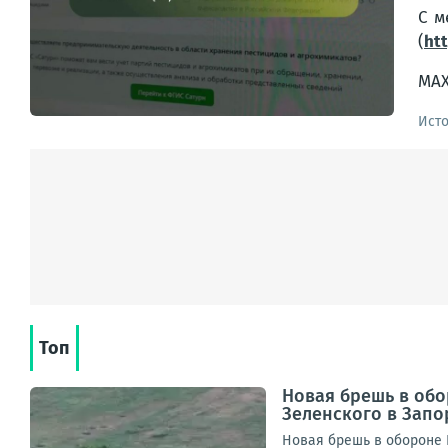
С м
(
ht
MAX
Ист
Топ
Новая брешь в об
Зеленского в Запо
Новая брешь в обороне 