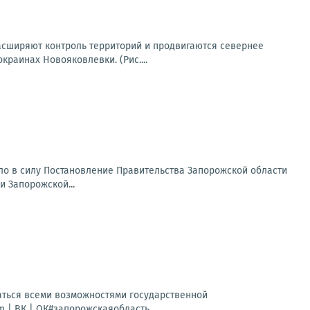
асширяют контроль территорий и продвигаются севернее
раинах Новояковлевки. (Рис....
ило в силу Постановление Правительства Запорожской области
 Запорожской...
аться всеми возможностями государственной
 | ВК | ОК#запорожскаяобласть...