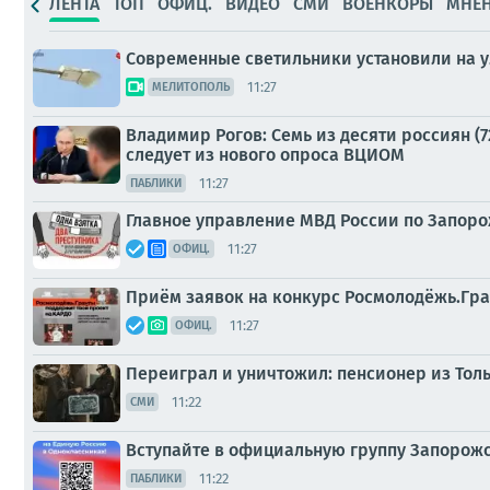
ЛЕНТА
ТОП
ОФИЦ.
ВИДЕО
СМИ
ВОЕНКОРЫ
МНЕ
Современные светильники установили на у
11:27
МЕЛИТОПОЛЬ
Владимир Рогов: Семь из десяти россиян (
следует из нового опроса ВЦИОМ
11:27
ПАБЛИКИ
Главное управление МВД России по Запоро
11:27
ОФИЦ.
Приём заявок на конкурс Росмолодёжь.Гра
11:27
ОФИЦ.
Переиграл и уничтожил: пенсионер из Тол
11:22
СМИ
Вступайте в официальную группу Запорожс
11:22
ПАБЛИКИ