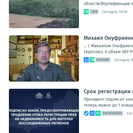
области.Фортификации пр
Сегодня, 10:39
СМИ
Михаил Онуфриенко
… с Михаилом Онуфриенко
Евросоюз. А объем ЗВР Р
Сегодня, 0
МНЕНИЯ
Срок регистрации
Президент подписал зак
теперь можно до 1 январ
Сег
ВАСИЛЬЕВКА