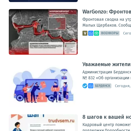
WarGonzo: Фронтова
Фронтовая сводка на ут
Малых Щербаков. Сообщае
Сего
ВОЕНКОРЫ
Уважаемые жители
Администрация Бердянско
№ 832 «Об организации 
Сегодня, 
БЕРДЯНСК
8 шагов к вашей н
Кадровый центр поможет
поддержки.Подробности –