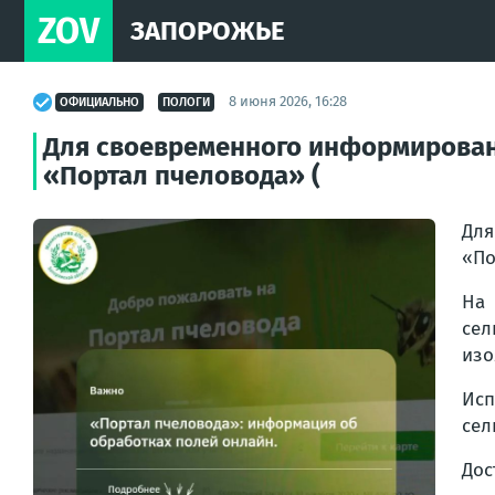
ZOV
ЗАПОРОЖЬЕ
8 июня 2026, 16:28
ОФИЦИАЛЬНО
ПОЛОГИ
Для своевременного информировани
«Портал пчеловода» (
Для
«По
На
сел
изо
Исп
сел
Дос