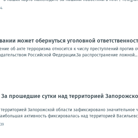
34
вании может обернуться уголовной ответственнос
ние об акте терроризма относится к числу преступлений против о
дательством Российской Федерации.За распространение ложной...
 За прошедшие сутки над территорией Запорожск
 территорией Запорожской области зафиксировано значительное чи
аибольшая активность фиксировалась над территорией Васильевско
:39