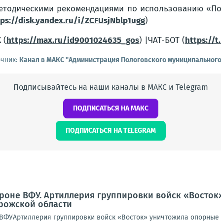
етодическими рекомендациями по использованию «По
tps://disk.yandex.ru/i/ZCFUsjNblp1ugg
)
 (
https://max.ru/id9001024635_gos
) |ЧАТ-БОТ (
https://
очник:
Канал в МАКС "Администрация Пологовского муниципального
Подписывайтесь на наши каналы в МАКС и Telegram
ПОДПИСАТЬСЯ НА МАКС
ПОДПИСАТЬСЯ НА TELEGRAM
ороне ВФУ. Артиллерия группировки войск «Восто
рожской области
ВФУАртиллерия группировки войск «Восток» уничтожила опорные 