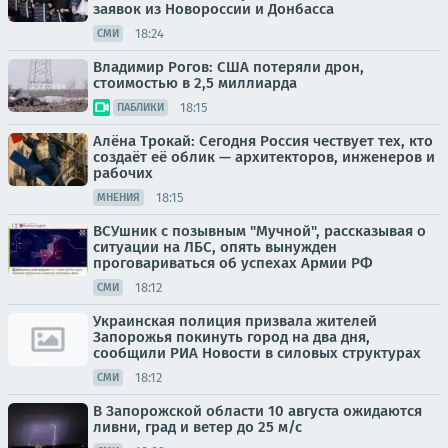
заявок из Новороссии и Донбасса
18:24
СМИ
Владимир Рогов: США потеряли дрон,
стоимостью в 2,5 миллиарда
18:15
ПАБЛИКИ
Алёна Трокай: Сегодня Россия чествует тех, кто
создаёт её облик — архитекторов, инженеров и
рабочих
18:15
МНЕНИЯ
ВСУшник с позывным "Мучной", рассказывая о
ситуации на ЛБС, опять вынужден
проговариваться об успехах Армии РФ
18:12
СМИ
Украинская полиция призвала жителей
Запорожья покинуть город на два дня,
сообщили РИА Новости в силовых структурах
18:12
СМИ
В Запорожской области 10 августа ожидаются
ливни, град и ветер до 25 м/с