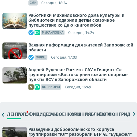
Сегодня, 18:24
СМИ
Работники Михайловского дома культуры и
библиотеки подарили детям сказочное
путешествие ко Дню книголюбов
Сегодня, 14:24
МИХАЙЛОВКА
Важная информация для жителей Запорожской
области
Сегодня, 17:03
ОФИЦ.
Андрей Руденко: Расчёты САУ «Гиацинт-С»
группировки «Восток» уничтожили опорные
пункты ВСУ в Запорожской области
Сегодня, 16:49
ВОЕНКОРЫ
ЛЕНТА
ТОП
ОФИЦ.
ВИДЕО
СМИ
ВОЕНКОРЫ
МНЕНИЯ
ПАБЛИКИ
ФОТО
ЛОНГРИДЫ
Разведчики добровольческого корпуса
группировки "Юг" разобрали БТР 4Е "Буцефал"