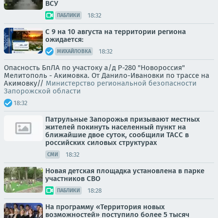
ВСУ
18:32
ПАБЛИКИ
С 9 на 10 августа на территории региона
ожидается:
18:32
МИХАЙЛОВКА
Опасность БпЛА по участоку а/д Р-280 "Новороссия"
Мелитополь - Акимовка. От Данило-Ивановки по трассе на
Акимовку//
Министерство региональной безопасности
Запорожской области
18:32
Патрульные Запорожья призывают местных
жителей покинуть населенный пункт на
ближайшие двое суток, сообщили ТАСС в
российских силовых структурах
18:32
СМИ
Новая детская площадка установлена в парке
участников СВО
18:28
ПАБЛИКИ
На программу «Территория новых
возможностей» поступило более 5 тысяч