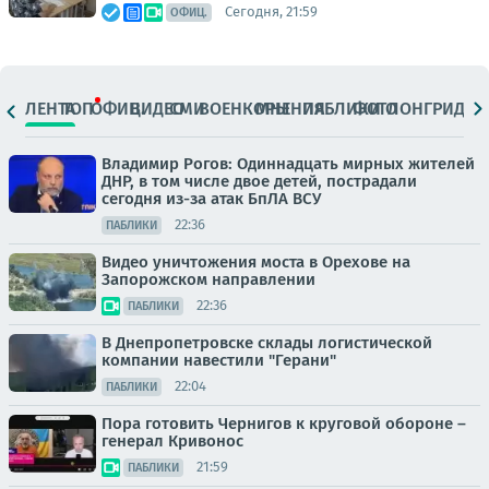
Сегодня, 21:59
ОФИЦ.
ЛЕНТА
ТОП
ОФИЦ.
ВИДЕО
СМИ
ВОЕНКОРЫ
МНЕНИЯ
ПАБЛИКИ
ФОТО
ЛОНГРИДЫ
Владимир Рогов: Одиннадцать мирных жителей
ДНР, в том числе двое детей, пострадали
сегодня из-за атак БпЛА ВСУ
22:36
ПАБЛИКИ
Видео уничтожения моста в Орехове на
Запорожском направлении
22:36
ПАБЛИКИ
В Днепропетровске склады логистической
компании навестили "Герани"
22:04
ПАБЛИКИ
Пора готовить Чернигов к круговой обороне –
генерал Кривонос
21:59
ПАБЛИКИ