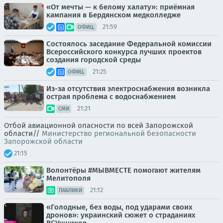
«От мечты — к белому халату»: приёмная
кампания в Бердянском медколледже
21:59
ОФИЦ.
Состоялось заседание Федеральной комиссии
Всероссийского конкурса лучших проектов
создания городской среды
21:25
ОФИЦ.
Из-за отсутствия электроснабжения возникла
острая проблема с водоснабжением
21:21
СМИ
Отбой авиационной опасности по всей Запорожской
области//
Министерство региональной безопасности
Запорожской области
21:15
Волонтёры #МЫВМЕСТЕ помогают жителям
Мелитополя
21:12
ПАБЛИКИ
«Голодные, без воды, под ударами своих
дронов»: украинский сюжет о страданиях
ВСУшников