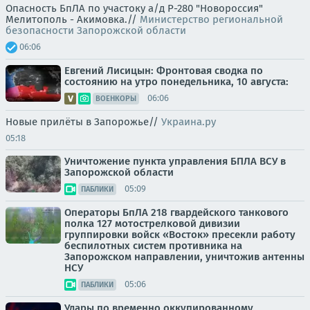
Опасность БпЛА по участоку а/д Р-280 "Новороссия"
Мелитополь - Акимовка.//
Министерство региональной
безопасности Запорожской области
06:06
Евгений Лисицын: Фронтовая сводка по
состоянию на утро понедельника, 10 августа:
06:06
ВОЕНКОРЫ
Новые прилёты в Запорожье//
Украина.ру
05:18
Уничтожение пункта управления БПЛА ВСУ в
Запорожской области
05:09
ПАБЛИКИ
Операторы БпЛА 218 гвардейского танкового
полка 127 мотострелковой дивизии
группировки войск «Восток» пресекли работу
беспилотных систем противника на
Запорожском направлении, уничтожив антенны
НСУ
05:06
ПАБЛИКИ
Удары по временно оккупированному