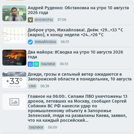
Андрей Руденко: Обстановка на утро 10 августа
2026 года
07:06
ВОЕНКОРЫ
Доброе утро, Михайловка!. Днём: +29…+33 °C
(жарко), к концу недели +24…+26 °C
06:51
МИХАЙЛОВКА
Два майора: #Сводка на утро 10 августа 2026
года
06:51
ПАБЛИКИ
Дожди, грозы и сильный ветер ожидаются в
Запорожской области в понедельник, 10 августа
06:39
СМИ
Главное на 06:00:. Силами ПВО уничтожены 13
дронов, летевших на Москву, сообщил Сергей
Собянин ВС РФ нанесли удар по
промышленному объекту в Запорожье
Зеленский, глядя на развалины Киева, заявил,
что на каждый российский...
06:09
ПАБЛИКИ