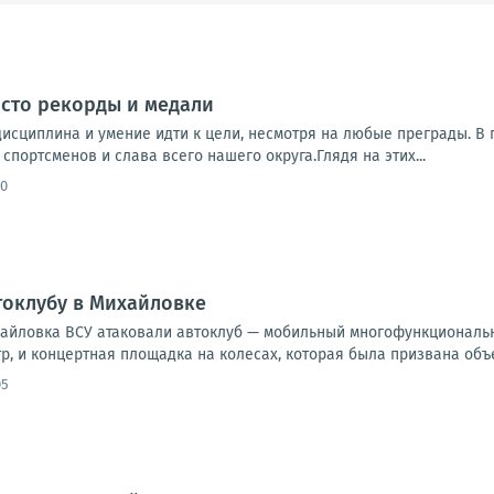
осто рекорды и медали
 дисциплина и умение идти к цели, несмотря на любые преграды. 
спортсменов и слава всего нашего округа.Глядя на этих...
50
токлубу в Михайловке
хайловка ВСУ атаковали автоклуб — мобильный многофункциональн
тр, и концертная площадка на колесах, которая была призвана объе
05