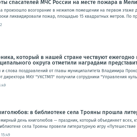
оты спасателей МЧС России на месте пожара в Мел
ова произошло возгорание в нежилом помещении на первом этаже
роки ликвидировали пожар, площадью 15 квадратных метров. По п
2
ника, который в нашей стране чествуют ежегодно в
ципального округа отметили наградами представи
 и слова поздравлений от главы муниципалитета Владимира Проко
т директора МКУ "УКСТМП" получили сотрудники "Управления культ
5:49
иголюбов: в библиотеке села Трояны прошла лите
емирный день книголюбов — праздник, который объединяет всех, кт
библиотеке села Трояны провели литературную игру «Путешествие в
 15:49