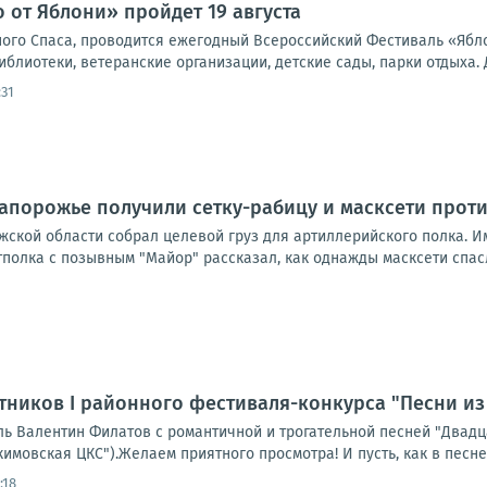
 от Яблони» пройдет 19 августа
очного Спаса, проводится ежегодный Всероссийский Фестиваль «Яб
библиотеки, ветеранские организации, детские сады, парки отдыха. 
:31
апорожье получили сетку-рабицу и масксети прот
ской области собрал целевой груз для артиллерийского полка. И
тполка с позывным "Майор" рассказал, как однажды масксети спасл
тников I районного фестиваля-конкурса "Песни и
ь Валентин Филатов с романтичной и трогательной песней "Двадц
имовская ЦКС").Желаем приятного просмотра! И пусть, как в песне, 
:18