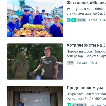
Фестиваль «Яблоко
19 августа, в день Ябл
станут сельские клубы, 
Сегодня, 14
ОФИЦ.
Артиллеристы на З
Народный фронт Запорож
генератор.- Водитель ар
Сегодня, 15:42
СМИ
Представляем учас
Открывает наш фестивал
(Акимовский ЦДК МКУ "Ак
Сегодня, 14
АКИМОВКА