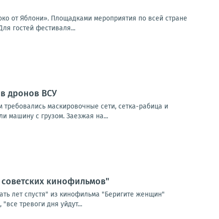
локо от Яблони». Площадками мероприятия по всей стране
Для гостей фестиваля...
ив дронов ВСУ
м требовались маскировочные сети, сетка-рабица и
и машину с грузом. Заезжая на...
з советских кинофильмов"
ать лет спустя" из кинофильма "Беригите женщин"
"все тревоги дня уйдут...