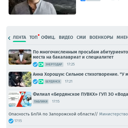
ЛЕНТА
ТОП
ОФИЦ.
ВИДЕО
СМИ
ВОЕНКОРЫ
МНЕ
По многочисленным просьбам абитуриенто
места на бакалавриат и специалитет
17:25
ЭНЕРГОДАР
Анна Хорошун: Сильное стихотворение. "У 
17:21
БЕРДЯНСК
Филиал «Бердянское ПУВКХ» ГУП ЗО «Вод
17:15
ПАБЛИКИ
Опасность БпЛА по Запорожской области//
Министерство
17:15