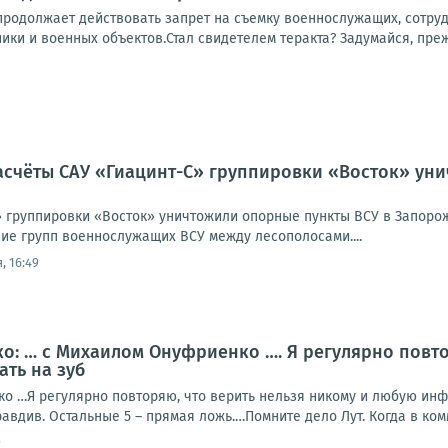
продолжает действовать запрет на съемку военнослужащих, сотру
ики и военных объектов.Стал свидетелем теракта? Задумайся, прежд
асчёты САУ «Гиацинт-С» группировки «Восток» ун
» группировки «Восток» уничтожили опорные пункты ВСУ в Запоро
е групп военнослужащих ВСУ между лесополосами....
, 16:49
: … с Михаилом Онуфриенко …. Я регулярно повто
ать на зуб
о …Я регулярно повторяю, что верить нельзя никому и любую инф-
авдив. Остальные 5 – прямая ложь.…Помните дело Лут. Когда в комм
9