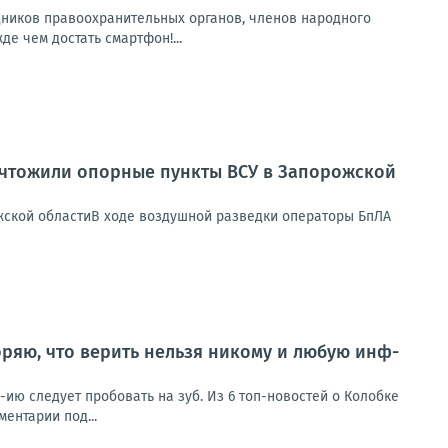
дников правоохранительных органов, членов народного
е чем достать смартфон!...
ичтожили опорные пункты ВСУ в Запорожской
жской областиВ ходе воздушной разведки операторы БпЛА
ряю, что верить нельзя никому и любую инф-
ию следует пробовать на зуб. Из 6 топ-новостей о Колобке
ентарии под...