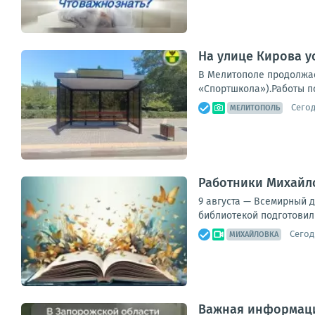
На улице Кирова у
В Мелитополе продолжае
«Спортшкола»).Работы п
Сегод
МЕЛИТОПОЛЬ
Работники Михайло
9 августа — Всемирный 
библиотекой подготовили
Сегод
МИХАЙЛОВКА
Важная информаци