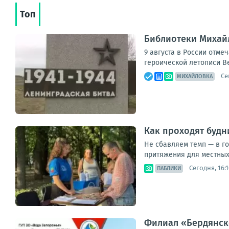
Топ
Библиотеки Михай
9 августа в России отме
героической летописи В
Се
МИХАЙЛОВКА
Как проходят будн
Не сбавляем темп — в г
притяжения для местных 
Сегодня, 16:1
ПАБЛИКИ
Филиал «Бердянск