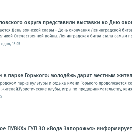
ловского округа представили выставки ко Дню ок
чается День воинской славы – День окончания Ленинградской битвы 
еликой Отечественной войны. Ленинградская битва стала самым п
годня, 15:25
и в парке Горького: молодёжь дарит местным жите
ородском парке культуры и отдыха имени Горького продолжается с
жителей.Туристические клубы, игры по предпринимательству, квизы
0
ое ПУВКХ» ГУП ЗО «Вода Запорожья» информирует