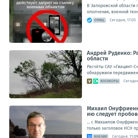
В Запорожской области 
ополчения, военной техн
Сегодня, 17:03
ОФИЦ.
Андрей Руденко: Р
области
Расчёты САУ «Гиацинт-С
обнаружили передвижени
Сегодня
ВОЕНКОРЫ
Михаил Онуфриенко
ию следует пробов
… с Михаилом Онуфриенк
только заголовок НСН пр
Сегодня, 11:0
МНЕНИЯ