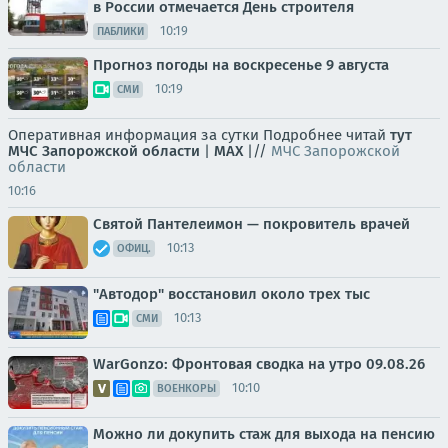
в России отмечается День строителя
10:19
ПАБЛИКИ
Прогноз погоды на воскресенье 9 августа
10:19
СМИ
Оперативная информация за сутки Подробнее читай
тут
МЧС Запорожской области
|
MAX
|//
МЧС Запорожской
области
10:16
Святой Пантелеимон — покровитель врачей
10:13
ОФИЦ.
"Автодор" восстановил около трех тыс
10:13
СМИ
WarGonzo: Фронтовая сводка на утро 09.08.26
10:10
ВОЕНКОРЫ
Можно ли докупить стаж для выхода на пенсию