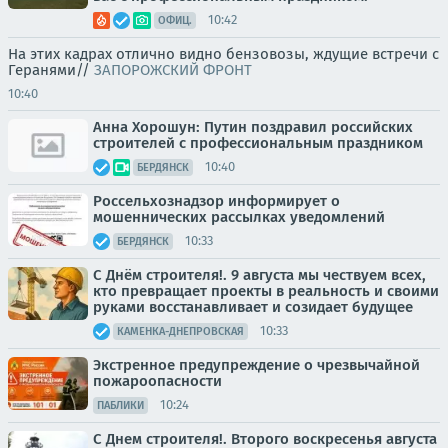
10:42
ОФИЦ.
На этих кадрах отлично видно бензовозы, ждущие встречи с
Геранями//
ЗАПОРОЖСКИЙ ФРОНТ
10:40
Анна Хорошун: Путин поздравил российских
строителей с профессиональным праздником
10:40
БЕРДЯНСК
Россельхознадзор информирует о
мошеннических рассылках уведомлений
10:33
БЕРДЯНСК
С Днём строителя!. 9 августа мы чествуем всех,
кто превращает проекты в реальность и своими
руками восстанавливает и созидает будущее
10:33
КАМЕНКА-ДНЕПРОВСКАЯ
Экстренное предупреждение о чрезвычайной
пожароопасности
10:24
ПАБЛИКИ
С Днем строителя!. Второго воскресенья августа