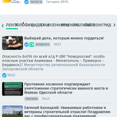
Сегодня, 09:16
ПОЛОГИ
ЛЕНТА
ТОП
ОФИЦ.
ВИДЕО
СМИ
ВОЕНКОРЫ
МНЕНИЯ
ПАБЛИКИ
ФОТО
ЛОНГРИДЫ
Выбирай дело, которым можно гордиться!
10:57
БЕРДЯНСК
Опасность БпЛА по всей а/д Р-280 "Новороссия". особо
опасные участки Акимовка - Мелитополь - Приморск -
Бердянск//
Министерство региональной безопасности
Запорожской области
10:53
Противник косвенно подтверждает
уничтожение стратегически важного моста в
Маяках Одесской области
10:43
ПАБЛИКИ
Евгений Балицкий: Уважаемые работники и
ветераны строительной отрасли! Поздравляю
вас с профессиональным праздником!