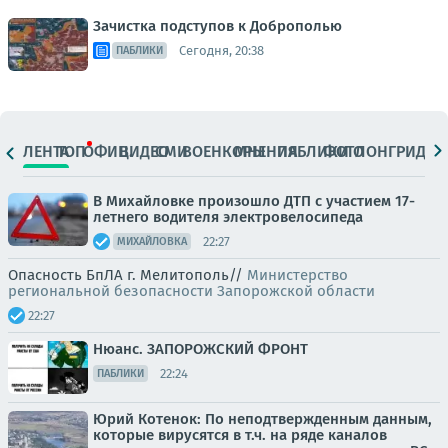
Зачистка подступов к Доброполью
Сегодня, 20:38
ПАБЛИКИ
ЛЕНТА
ТОП
ОФИЦ.
ВИДЕО
СМИ
ВОЕНКОРЫ
МНЕНИЯ
ПАБЛИКИ
ФОТО
ЛОНГРИДЫ
В Михайловке произошло ДТП с участием 17-
летнего водителя электровелосипеда
22:27
МИХАЙЛОВКА
Опасность БпЛА г. Мелитополь//
Министерство
региональной безопасности Запорожской области
22:27
Нюанс. ЗАПОРОЖСКИЙ ФРОНТ
22:24
ПАБЛИКИ
Юрий Котенок: По неподтвержденным данным,
которые вирусятся в т.ч. на ряде каналов