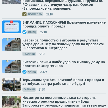
противника, передовые штурмовые группы ВС
РФ зашли в восточную часть н.п. Орехов
(Запорожское направление)
22:18
ВОЕНКОРЫ
ВНИМАНИЕ, ПАССАЖИРЫ! Временное изменение
порядка оплаты проезда
22:18
ОФИЦ.
Квартира полностью выгорела в результате
удара дрона ВСУ по жилому дому на проспекте
Энергетиков в Энергодаре
22:18
ПАБЛИКИ
Киевский режим нанёс удар по жилому дому на
проспекте Энергетиков
22:06
ОФИЦ.
Терминалы для безналичной оплаты проезда в
автобусах завтра работать не будут!
21:57
ПАБЛИКИ
Несмотря на постоянные атаки со стороны
киевского режима предприятие «Вода
Запорожье» регулярно подвозит питьевую воду