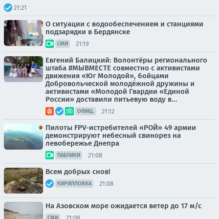
21:21
О ситуации с водообеспечением и станциями
подзарядки в Бердянске
21:19
СМИ
Евгений Балицкий: Волонтёры регионального
штаба #МЫВМЕСТЕ совместно с активистами
движения «Юг Молодой», бойцами
Добровольческой молодёжной дружины и
активистами «Молодой Гвардии «Единой
России» доставили питьевую воду в...
21:12
ОФИЦ.
Пилоты FPV-истребителей «РОЙ» 49 армии
демонстрируют небесный свинорез на
левобережье Днепра
21:08
ПАБЛИКИ
Всем добрых снов!
21:08
КИРИЛЛОВКА
На Азовском море ожидается ветер до 17 м/с
21:08
СМИ