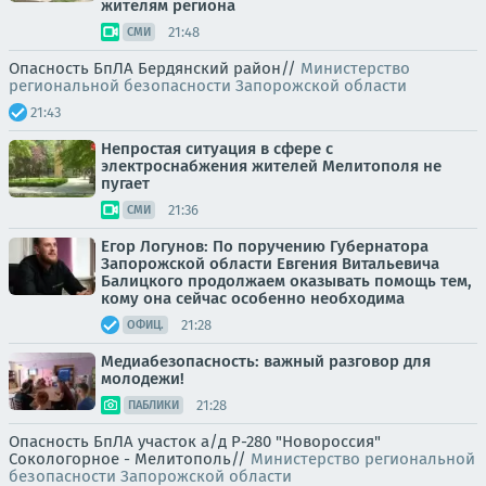
жителям региона
21:48
СМИ
Опасность БпЛА Бердянский район//
Министерство
региональной безопасности Запорожской области
21:43
Непростая ситуация в сфере с
электроснабжения жителей Мелитополя не
пугает
21:36
СМИ
Егор Логунов: По поручению Губернатора
Запорожской области Евгения Витальевича
Балицкого продолжаем оказывать помощь тем,
кому она сейчас особенно необходима
21:28
ОФИЦ.
Медиабезопасность: важный разговор для
молодежи!
21:28
ПАБЛИКИ
Опасность БпЛА участок а/д Р-280 "Новороссия"
Сокологорное - Мелитополь//
Министерство региональной
безопасности Запорожской области