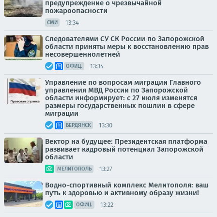
предупреждение о чрезвычайной
пожароопасности
13:34
СМИ
Следователями СУ СК России по Запорожской
области приняты меры к восстановлению прав
несовершеннолетней
13:34
ОФИЦ.
Управление по вопросам миграции Главного
управления МВД России по Запорожской
области информирует: с 27 июля изменятся
размеры государственных пошлин в сфере
миграции
13:30
БЕРДЯНСК
Вектор на будущее: Президентская платформа
развивает кадровый потенциал Запорожской
области
13:27
МЕЛИТОПОЛЬ
Водно-спортивный комплекс Мелитополя: ваш
путь к здоровью и активному образу жизни!
13:22
ОФИЦ.