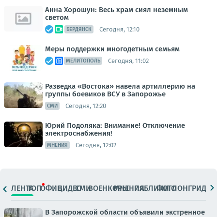
Анна Хорошун: Весь храм сиял неземным
светом
Сегодня, 12:10
БЕРДЯНСК
Меры поддержки многодетным семьям
Сегодня, 11:02
МЕЛИТОПОЛЬ
Разведка «Востока» навела артиллерию на
группы боевиков ВСУ в Запорожье
Сегодня, 12:20
СМИ
Юрий Подоляка: Внимание! Отключение
электроснабжения!
Сегодня, 12:02
МНЕНИЯ
ЛЕНТА
ТОП
ОФИЦ.
ВИДЕО
СМИ
ВОЕНКОРЫ
МНЕНИЯ
ПАБЛИКИ
ФОТО
ЛОНГРИДЫ
В Запорожской области объявили экстренное