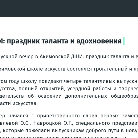
: праздник таланта и вдохновения
ускной вечер в Акимовской ДШИ: праздник таланта и 
кимовской школе искусств состоялся трогательный и я
том году школу покидают четыре талантливых выпускни
усства, полный открытий, усердной работы и творч
детельств об освоении дополнительных общеобра
асти искусства.
ер начался с приветственного слова первых замес
влевой О.С., Навроцкой О.Г., специального представ
., которые пожелали выпускникам доброго пути в но
нуться молодыми специалистами в школу искусств.