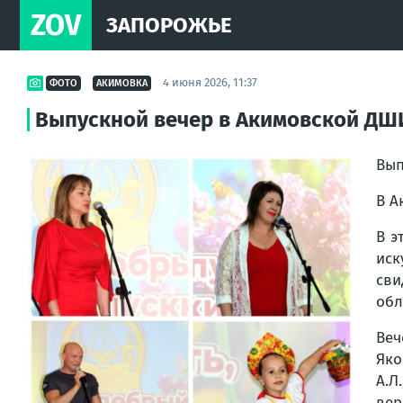
ZOV
ЗАПОРОЖЬЕ
4 июня 2026, 11:37
ФОТО
АКИМОВКА
Выпускной вечер в Акимовской ДШИ
Вып
В А
В э
иск
сви
обл
Веч
Яко
А.Л
вер