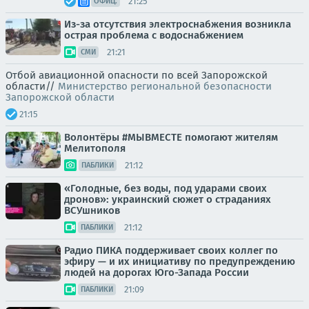
21:25
ОФИЦ.
Из-за отсутствия электроснабжения возникла
острая проблема с водоснабжением
21:21
СМИ
Отбой авиационной опасности по всей Запорожской
области//
Министерство региональной безопасности
Запорожской области
21:15
Волонтёры #МЫВМЕСТЕ помогают жителям
Мелитополя
21:12
ПАБЛИКИ
«Голодные, без воды, под ударами своих
дронов»: украинский сюжет о страданиях
ВСУшников
21:12
ПАБЛИКИ
Радио ПИКА поддерживает своих коллег по
эфиру — и их инициативу по предупреждению
людей на дорогах Юго-Запада России
21:09
ПАБЛИКИ