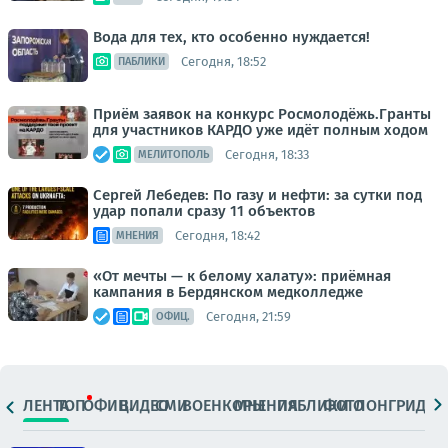
Вода для тех, кто особенно нуждается!
Сегодня, 18:52
ПАБЛИКИ
Приём заявок на конкурс Росмолодёжь.Гранты
для участников КАРДО уже идёт полным ходом
Сегодня, 18:33
МЕЛИТОПОЛЬ
Сергей Лебедев: По газу и нефти: за сутки под
удар попали сразу 11 объектов
Сегодня, 18:42
МНЕНИЯ
«От мечты — к белому халату»: приёмная
кампания в Бердянском медколледже
Сегодня, 21:59
ОФИЦ.
ЛЕНТА
ТОП
ОФИЦ.
ВИДЕО
СМИ
ВОЕНКОРЫ
МНЕНИЯ
ПАБЛИКИ
ФОТО
ЛОНГРИДЫ