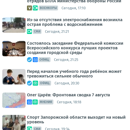
отрядов БПЛА министерства обороны России
Сегодня, 17:10
ВОЕНКОРЫ
Из-за отсутствия электроснабжения возникла
острая проблема с водоснабжением
Сегодня, 21:21
СМИ
Состоялось заседание Федеральной комиссии
Всероссийского конкурса лучших проектов
создания городской среды
Сегодня, 21:25
ОФИЦ.
Перед началом учебного года ребёнок может
тревожиться сильнее обычного
Сегодня, 20:30
ОФИЦ.
Олег Царёв: Фронтовая сводка 7 августа
Сегодня, 18:18
МНЕНИЯ
Спорт Запорожской области выходит на новый
уровень
Сегодня, 19:34
СМИ