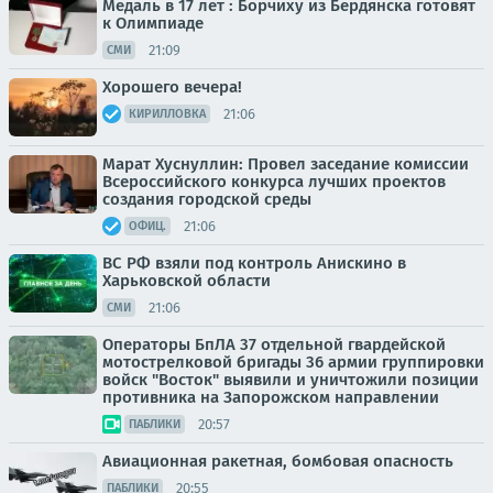
Медаль в 17 лет : Борчиху из Бердянска готовят
к Олимпиаде
21:09
СМИ
Хорошего вечера!
21:06
КИРИЛЛОВКА
Марат Хуснуллин: Провел заседание комиссии
Всероссийского конкурса лучших проектов
создания городской среды
21:06
ОФИЦ.
ВС РФ взяли под контроль Анискино в
Харьковской области
21:06
СМИ
Операторы БпЛА 37 отдельной гвардейской
мотострелковой бригады 36 армии группировки
войск "Восток" выявили и уничтожили позиции
противника на Запорожском направлении
20:57
ПАБЛИКИ
Авиационная ракетная, бомбовая опасность
20:55
ПАБЛИКИ