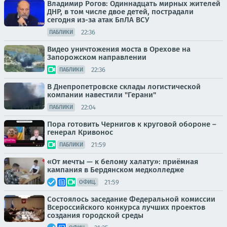
Владимир Рогов: Одиннадцать мирных жителей
ДНР, в том числе двое детей, пострадали
сегодня из-за атак БпЛА ВСУ
22:36
ПАБЛИКИ
Видео уничтожения моста в Орехове на
Запорожском направлении
22:36
ПАБЛИКИ
В Днепропетровске склады логистической
компании навестили "Герани"
22:04
ПАБЛИКИ
Пора готовить Чернигов к круговой обороне –
генерал Кривонос
21:59
ПАБЛИКИ
«От мечты — к белому халату»: приёмная
кампания в Бердянском медколледже
21:59
ОФИЦ.
Состоялось заседание Федеральной комиссии
Всероссийского конкурса лучших проектов
создания городской среды