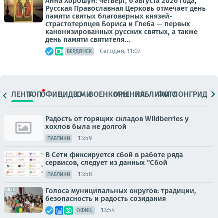
Анна Хорошун: четверг, 6 августа 2026 года,
Русская Православная Церковь отмечает день
памяти святых благоверных князей-
страстотерпцев Бориса и Глеба — первых
канонизированных русских святых, а также
день памяти святителя...
Сегодня, 11:07
БЕРДЯНСК
ЛЕНТА
ТОП
ОФИЦ.
ВИДЕО
СМИ
ВОЕНКОРЫ
МНЕНИЯ
ПАБЛИКИ
ФОТО
ЛОНГРИДЫ
Радость от горящих складов Wildberries у
хохлов была не долгой
13:59
ПАБЛИКИ
В Сети фиксируется сбой в работе ряда
сервисов, следует из данных "Сбой
13:58
ПАБЛИКИ
Голоса муниципальных округов: традиции,
безопасность и радость созидания
13:54
ОФИЦ.