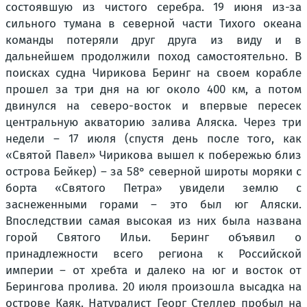
состоявшую из чистого серебра. 19 июня из-за
сильного тумана в северной части Тихого океана
команды потеряли друг друга из виду и в
дальнейшем продолжили поход самостоятельно. В
поисках судна Чирикова Беринг на своем корабле
прошел за три дня на юг около 400 км, а потом
двинулся на северо-восток и впервые пересек
центральную акваторию залива Аляска. Через три
недели – 17 июля (спустя день после того, как
«Святой Павел» Чирикова вышел к побережью близ
острова Бейкер) – за 58° северной широты моряки с
борта «Святого Петра» увидели землю с
заснеженными горами – это был юг Аляски.
Впоследствии самая высокая из них была названа
горой Святого Ильи. Беринг объявил о
принадлежности всего региона к Российской
империи – от хребта и далеко на юг и восток от
Берингова пролива. 20 июля произошла высадка на
острове Каяк. Натуралист Георг Стеллер пробыл на