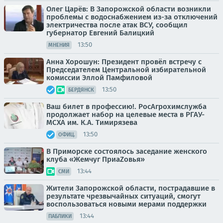
Олег Царёв: В Запорожской области возникли
проблемы с водоснабжением из-за отключений
электричества после атак ВСУ, сообщил
губернатор Евгений Балицкий
13:50
МНЕНИЯ
Анна Хорошун: Президент провёл встречу с
Председателем Центральной избирательной
комиссии Эллой Памфиловой
13:50
БЕРДЯНСК
Ваш билет в профессию!. РосАгрохимслужба
продолжает набор на целевые места в РГАУ-
МСХА им. К.А. Тимирязева
13:50
ОФИЦ.
В Приморске состоялось заседание женского
клуба «Жемчуг ПриаZовья»
13:44
СМИ
Жители Запорожской области, пострадавшие в
результате чрезвычайных ситуаций, смогут
воспользоваться новыми мерами поддержки
13:44
ПАБЛИКИ