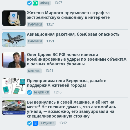
13:27
ОФИЦ.
Жителю Мирного предъявлен штраф за
экстремистскую символику в интернете
13:24
ПАБЛИКИ
Авиационная ракетная, бомбовая опасность
13:21
ПАБЛИКИ
Олег Царёв: ВС РФ ночью нанесли
комбинированные удары по военным объектам
в разных областях Украины
13:21
МНЕНИЯ
Предприниматели Бердянска, давайте
поддержим жителей города!
13:16
БЕРДЯНСК
Вы вернулись к своей машине, а её нет на
месте? Не спешите думать, что автомобиль
угнали, — возможно, его эвакуировали на
специализированную стоянку
13:12
БЕРДЯНСК