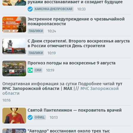
руками восстанавливает и созидает будущее
10:33
КАМЕНКА-ДНЕПРОВСКАЯ
Экстренное предупреждение о чрезвычайной
пожароопасности
10:24
ПАБЛИКИ
С Днем строителя!. Второго воскресенья августа
в России отмечается День строителя
10:19
ПАБЛИКИ
Прогноз погоды на воскресенье 9 августа
10:19
СМИ
Оперативная информация за сутки Подробнее читай
тут
МЧС Запорожской области
|
MAX
|//
МЧС Запорожской
области
10:16
Святой Пантелеимон — покровитель врачей
10:13
ОФИЦ.
"Автодор" восстановил около трех тыс