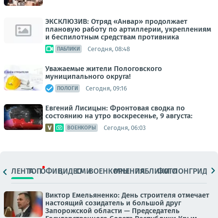
ЭКСКЛЮЗИВ: Отряд «Анвар» продолжает
плановую работу по артиллерии, укреплениям
и беспилотным средствам противника
Сегодня, 08:48
ПАБЛИКИ
Уважаемые жители Пологовского
муниципального округа!
Сегодня, 09:16
ПОЛОГИ
Евгений Лисицын: Фронтовая сводка по
состоянию на утро воскресенье, 9 августа:
Сегодня, 06:03
ВОЕНКОРЫ
ЛЕНТА
ТОП
ОФИЦ.
ВИДЕО
СМИ
ВОЕНКОРЫ
МНЕНИЯ
ПАБЛИКИ
ФОТО
ЛОНГРИДЫ
Виктор Емельяненко: День строителя отмечает
настоящий созидатель и большой друг
Запорожской области — Председатель