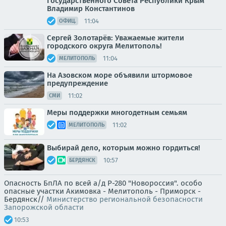
Государственного Совета Республики Крым
Владимир Константинов
11:04
ОФИЦ.
Сергей Золотарёв: Уважаемые жители
городского округа Мелитополь!
11:04
МЕЛИТОПОЛЬ
На Азовском море объявили штормовое
предупреждение
11:02
СМИ
Меры поддержки многодетным семьям
11:02
МЕЛИТОПОЛЬ
Выбирай дело, которым можно гордиться!
10:57
БЕРДЯНСК
Опасность БпЛА по всей а/д Р-280 "Новороссия". особо
опасные участки Акимовка - Мелитополь - Приморск -
Бердянск//
Министерство региональной безопасности
Запорожской области
10:53